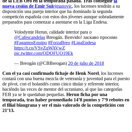
de la LEB Oro en la temporada pasada. Tras conseguir
la
nueva cesión de Emir Sul
ejmanovic
, los lucenses tendrán a su
disposición una pareja interior que ha dominado la segunda
competicón española con estos dos jóvenes aunque sobradamente
preparados para comenzar a asentarse en la Liga Endesa.
Volodymir Herun, calidade interior para o
@Cafescandelas
Breogán. Benvido! ласкаво просимо
#FagamosEquipo
#ForzaBreo
#LigaEndesa
https://t.co/VSvZqWAVwZ
pic.twitter.com/ODOFUO19Ek
— Breogán (@CBBreogan)
20 de julio de 2018
Con el ya casi confirmado fichaje de Henk Norel
, los lucenses
contará con una buena mezcla de veteranía y juventud para el puesto
de pívot, con el holandés como cinco titular y referente interior,
haciéndo las veces de mentor del ucraniano, al que las categorías
FEB ya se le quedaban pequeñas.
Herun ficha por una
temporada, tras haber promediado 14’8 puntos y 7’9 rebotes en
el filial blaugrana y ser el más valorado de la competición con
21’13.