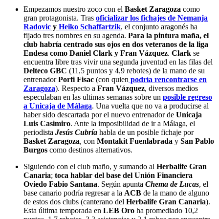
Empezamos nuestro zoco con el
Basket Zaragoza
como
gran protagonista. Tras
oficializar los
fichajes de Nemanja
Radovic
y
Heiko Schaffartzik
, el conjunto aragonés ha
fijado tres nombres en su agenda.
Para la pintura maña, el
club habría centrado sus ojos en dos veteranos de la liga
Endesa como Daniel Clark y Fran Vázquez
.
Clark
se
encuentra libre tras vivir una segunda juventud en las filas del
Delteco GBC
(11,5 puntos y 4,9 rebotes) de la mano de su
entrenador
Porfi Fisac
(con quien
podría rencontrarse en
Zaragoza
). Respecto a
Fran Vázquez
, diversos medios
especulaban en las ultimas semanas sobre un
posible regreso
a Unicaja de Málaga
. Una vuelta que no va a producirse al
haber sido descartada por el nuevo entrenador de
Unicaja
Luis Casimiro
. Ante la imposibilidad de ir a Málaga, el
periodista
Jesús Cubría
habla de un posible fichaje por
Basket Zaragoza
, con
Montakit Fuenlabrada
y
San Pablo
Burgos
como destinos alternativos.
Siguiendo con el club maño, y sumando al
Herbalife Gran
Canaria
;
toca hablar del base del Unión Financiera
Oviedo Fabio Santana
. Según apunta
Chema de Lucas
, el
base canario podría regresar a la
ACB
de la mano de alguno
de estos dos clubs (canterano del
Herbalife Gran Canaria
).
Esta última temporada en
LEB Oro
ha promediado 10,2