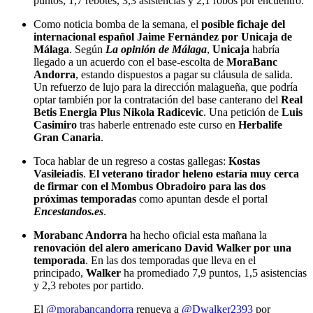
puntos, 1,7 rebotes, 3,3 asistencias y 2,1 robos por encuentro.
Como noticia bomba de la semana, el
posible fichaje del
internacional español Jaime Fernández por Unicaja de
Málaga
. Según
La opinión de Málaga
,
Unicaja
habría
llegado a un acuerdo con el base-escolta de
MoraBanc
Andorra
, estando dispuestos a pagar su cláusula de salida.
Un refuerzo de lujo para la dirección malagueña, que podría
optar también por la contratación del base canterano del
Real
Betis Energia Plus Nikola Radicevic
. Una petición de
Luis
Casimiro
tras haberle entrenado este curso en
Herbalife
Gran Canaria
.
Toca hablar de un regreso a costas gallegas:
Kostas
Vasileiadis
.
El veterano tirador heleno estaría muy cerca
de firmar con el Mombus Obradoiro para las dos
próximas temporadas
como apuntan desde el portal
Encestandos.es
.
Morabanc Andorra
ha hecho oficial esta mañana la
renovación del alero americano David Walker por una
temporada
. En las dos temporadas que lleva en el
principado,
Walker
ha promediado 7,9 puntos, 1,5 asistencias
y 2,3 rebotes por partido.
El
@morabancandorra
renueva a
@Dwalker2393
por