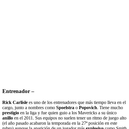
Entrenador
–
Rick Carlisle
es uno de los entrenadores que más tiempo lleva en el
cargo, junto a nombres como
Spoelstra
o
Popovich
. Tiene mucho
prestigio
en la liga y fue quien guio a los Mavericks a su único
anillo
en el 2011. Sus equipos no suelen tener un ritmo de juego alto
(el año pasado acabaron la temporada en la 27ª posición en este
rubro) aunque la aparición de un jugador más
explosivo
como Smith