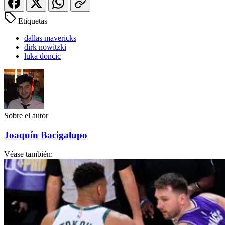
Etiquetas
dallas mavericks
dirk nowitzki
luka doncic
Sobre el autor
Joaquín Bacigalupo
Véase también: