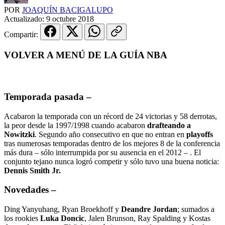
POR
JOAQUÍN BACIGALUPO
Actualizado:
9 octubre 2018
Compartir:
VOLVER A MENÚ DE LA GUÍA NBA
Temporada pasada
–
Acabaron la temporada con un récord de 24 victorias y 58 derrotas,
la peor desde la 1997/1998 cuando acabaron
drafteando a
Nowitzki
. Segundo año consecutivo en que no entran en
playoffs
tras numerosas temporadas dentro de los mejores 8 de la conferencia
más dura – sólo interrumpida por su ausencia en el 2012 – . El
conjunto tejano nunca logró competir y sólo tuvo una buena noticia:
Dennis Smith Jr.
Novedades –
Ding Yanyuhang, Ryan Broekhoff y
Deandre Jordan
; sumados a
los rookies
Luka Doncic
, Jalen Brunson, Ray Spalding y Kostas