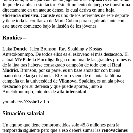
Jr. puede cambiar este factor. Este ritmo lento de juego se transforma
directamente en un ataque denso, lo cual deriva en una
baja
eficiencia ofensiva.
Carlisle es uno de los referentes de este deporte
y tiene toda la confianza de Marc Cuban para seguir adelante con
este nuevo comienzo bajo la ilusión de los jóvenes.
Rookies
–
Luka
Doncic
, Jalen Brunson, Ray Spalding y Kostas
Antetokounmpo. De todos ellos es el esloveno el más destacado. El
actual
MVP de la Euroliga
llega como una de las grandes promesas
de la liga tras haberse consagrado campeón de todo con el
Real
Madrid
. Brunson, por su parte, es un base anotador con buena
mano desde larga distancia. El zurdo viene de disputar la última
campaña en la universidad de
Vilanova
. Spalding es un ala pívot
destacado por su defensa y que puede aportar, junto a
Antetokounmpo, minutos de
alta intensidad.
youtube://v/rZsshe1vJLo
Situación salarial
–
Un equipo que tiene comprometidos solo 45,8 millones para la
temporada siguiente pero que a eso deberá sumar las
renovaciones