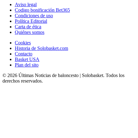
Aviso legal
Codigo bonificación Bet365
Condiciones de uso
Política Editorial
Carta de ética
Quiénes somos
Cookies
Historia de Solobasket.com
Contacto
Basket USA
Plan del sito
© 2026 Últimas Noticias de baloncesto | Solobasket. Todos los
derechos reservados.