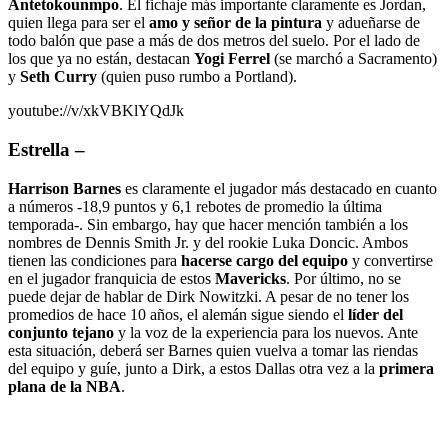
Antetokounmpo
. El fichaje más importante claramente es Jordan,
quien llega para ser el
amo y señor de la pintura
y adueñarse de
todo balón que pase a más de dos metros del suelo. Por el lado de
los que ya no están, destacan
Yogi Ferrel
(se marchó a Sacramento)
y
Seth Curry
(quien puso rumbo a Portland).
youtube://v/xkVBKlYQdJk
Estrella
–
Harrison Barnes
es claramente el jugador más destacado en cuanto
a números -18,9 puntos y 6,1 rebotes de promedio la última
temporada-. Sin embargo, hay que hacer mención también a los
nombres de Dennis Smith Jr. y del rookie Luka Doncic. Ambos
tienen las condiciones para
hacerse cargo del equipo
y convertirse
en el jugador franquicia de estos
Mavericks
. Por último, no se
puede dejar de hablar de Dirk Nowitzki. A pesar de no tener los
promedios de hace 10 años, el alemán sigue siendo el
líder del
conjunto tejano
y la voz de la experiencia para los nuevos. Ante
esta situación, deberá ser Barnes quien vuelva a tomar las riendas
del equipo y guíe, junto a Dirk, a estos Dallas otra vez a la
primera
plana de la NBA
.