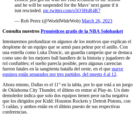
and he will be suspended for the Mavs’ next game if it
isnt rescinded.
pic.twitter.com/o5Q3HsR4R7
— Rob Perez (@WorldWideWob)
March 26, 2023
Consulta nuestros
Pronósticos gratis de la NBA Solobasket
Intentaremos profundizar en algunos de los motivos que explican el
desplome de un equipo que se armó para pelear por el anillo. Con
una estrella como Luka Doncic, un guardia campeón que se destaca
como uno de los mejores ball handlers de la historia y jugadores de
rol confiables; el sueño parecía posible, pero algunas carencias
fueron fatales en la sangrienta batalla del oeste, en el que
nueve
equipos están separados por tres partidos, del puesto 4 al 12
.
Ahora mismo,
Dallas es el 11° en la tabla
, por lo que
está a un juego
de Oklahoma City Thunder, el último en entrar al Play-in
. Un dato
demoledor indica que
solo dos equipos tienen peor racha negativa
que los dirigidos por Kidd: Houston Rockets y Detroit Pistons, con
5 caídas
, y ambos están en el último puesto de sus respectivas
conferencias.