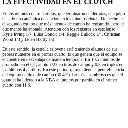
LA EFECTIVIDAD EN EL CLUTCH
En los últimos cuatro partidos, que terminaron en derrotas,
el equipo
ha sido una auténtica decepción en los minutos
clutch
. De hecho,
es
el segundo equipo que más intentos de campo ha registrado, pero el
que menos ha anotado
. Atención con los registros en este lapso:
Kyrie Irving 1/7, Luka Doncic 1/4,
Reggie Bullock
1/4,
Christian
Wood
1/3 y
Jaden Hardy
1/3.
En este sentido, la estrella eslovena está teniendo algunos de sus
peores números en el primer cuarto, lo que genera que el equipo se
encuentre en desventaja de manera temprana.
En 10.5 minutos de
promedio en el Q1, anotó 7/23 en tiros de campo y 0/8 en triples en
los últimos 4 partido
s. En este período, Luka tiene la peor eficiencia
del equipo en tiros de campo (30.4%).
Lo más asombroso es que el
guardia ha liderado a la NBA en puntos por partido en el primer
cuarto con 11.6
.