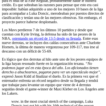
para el final de la Fase Regular, probablemente nadie le hubiera
creído. Es que sobraban las razones para pensar que esto era casi
imposible:
habían adquirido a uno de los mejores 10 bases de la liga
para acompañar a Luka Doncic
, merodeaban por puestos directos de
clasificación y tenían una de las mejores ofensivas. Sin embargo, el
proyecto parece haberse desplomado.
Los Mavs perdieron 7 de los últimos 10 partidos
y desde que
cuentan con
Kyrie Irving
, la defensa ha sido de las peores de la
NBA,
ostentando un récord de 13-5 desde su llegada
. Entre esas
nueve derrotas,
se incluyen dos caídas consecutivas ante Charlotte
Hornets
, la última de manera vergonzosa por 109-117, tras irse al
descanso con un déficit de 55-69.
Es lógico que dos derrotas al hilo ante
uno de los peores equipos de
la liga
hayan resonado fuerte en la organización texana.
“No
podemos jugar así en esta época del año. Los aficionados tienen
derecho a abuchearnos, pagaron para ver un espectáculo mejor”
,
expresó
Jason Kidd
al finalizar el duelo. Es la primera vez que el
entrenador enfrenta un récord negativo desde su llegada y tendrá
que trabajar para levantar un equipo que viene de 4 derrotas
seguidas desde el game-winner de
Maxi Kleber
en Los Ángeles ante
los Lakers.
wow. in the most crucial stretch of the campaign, Luka
Doncic just got hit with his 16th technical of the season