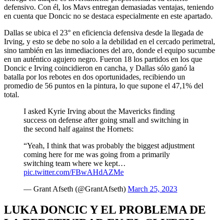
defensivo. Con él, los Mavs entregan demasiadas ventajas
, teniendo
en cuenta que Doncic no se destaca especialmente en este apartado.
Dallas se ubica el 23° en eficiencia defensiva desde la llegada de
Irving
, y esto se debe no solo a la debilidad en el cercado perimetral,
sino también en las inmediaciones del aro, donde el equipo sucumbe
en un auténtico agujero negro.
Fueron 18 los partidos en los que
Doncic e Irving coincidieron en cancha, y Dallas sólo ganó la
batalla por los rebotes en dos oportunidades
, recibiendo un
promedio de 56 puntos en la pintura, lo que supone el 47,1% del
total.
I asked Kyrie Irving about the Mavericks finding
success on defense after going small and switching in
the second half against the Hornets:
“Yeah, I think that was probably the biggest adjustment
coming here for me was going from a primarily
switching team where we kept…
pic.twitter.com/FBwAHdAZMe
— Grant Afseth (@GrantAfseth)
March 25, 2023
LUKA DONCIC Y EL PROBLEMA DE