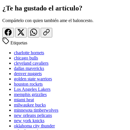
¿Te ha gustado el artículo?
Compártelo con quien también ame el baloncesto.
Etiquetas
charlotte hornets
chicago bulls
cleveland cavaliers
dallas mavericks
denver nuggets
golden state warriors
houston rockets
Los Angeles Lakers
memphis grizzlies
miami heat
milwaukee bucks
minnesota timberwolves
new orleans pelicans
new york knicks
oklahoma city thunder