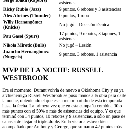
Serge Ibaka (Raptors)
asistencia
Ricky Rubio (Jazz)
9 puntos, 6 rebotes y 3 asistencias
Álex Abrines (Thunder)
0 puntos, 1 robo
Willy Hernangómez
No jugó – Decisión técnica
(Knicks)
17 puntos, 9 rebotes, 3 tapones, 1
Pau Gasol (Spurs)
asistencia
Nikola Mirotic (Bulls)
No jugó – Lesión
Juancho Hernangómez
9 puntos, 3 rebotes, 1 asistencia
(Nuggets)
MVP DE LA NOCHE: RUSSELL
WESTBROOK
Era el momento. Durant volvía de nuevo a Oklahoma City y su ya
archienemigo Russell Westbrook se puso manos a la obra para darle
la noche, obteniendo el que es su mejor partido de esta temporada
hasta la fecha. La primera vez que en esta campaña combina 30 o
más puntos con el 50% o más de asistencias del equipo. Y es que
terminó con 34 puntos, 10 rebotes y 9 asistencias, a sólo un pase de
canasta de llegar al triple-doble. En la victoria estuvo bien
acompañado por Anthony y George, que sumaron 42 puntos más