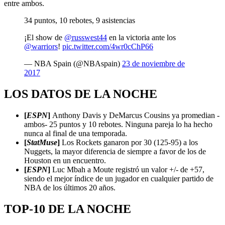
entre ambos.
34 puntos, 10 rebotes, 9 asistencias
¡El show de
@russwest44
en la victoria ante los
@warriors
!
pic.twitter.com/4wr0cChP66
— NBA Spain (@NBAspain)
23 de noviembre de
2017
LOS DATOS DE LA NOCHE
[
ESPN
]
Anthony Davis y DeMarcus Cousins ya promedian -
ambos- 25 puntos y 10 rebotes. Ninguna pareja lo ha hecho
nunca al final de una temporada.
[
StatMuse
]
Los Rockets ganaron por 30 (125-95) a los
Nuggets, la mayor diferencia de siempre a favor de los de
Houston en un encuentro.
[
ESPN
]
Luc Mbah a Moute registró un valor +/- de +57,
siendo el mejor índice de un jugador en cualquier partido de
NBA de los últimos 20 años.
TOP-10 DE LA NOCHE