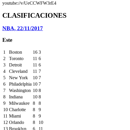
youtube://v/UeCCWFW3rE4
CLASIFICACIONES
NBA, 22/11/2017
Este
1
Boston
16
3
2
Toronto
11
6
3
Detroit
11
6
4
Cleveland
11
7
5
New York
10
7
6
Philadelphia
10
7
7
Washington
10
8
8
Indiana
10
8
9
Milwaukee
8
8
10
Charlotte
8
9
11
Miami
8
9
12
Orlando
8
10
13
Brooklyn
6
11