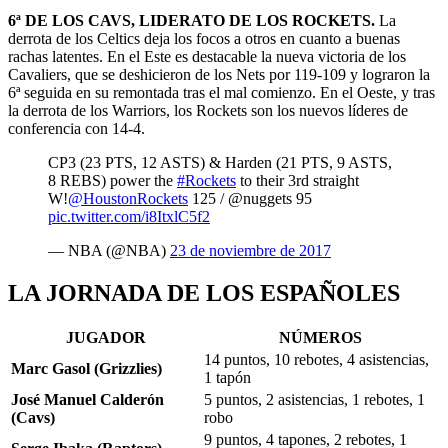
6ª DE LOS CAVS, LIDERATO DE LOS ROCKETS.
La
derrota de los Celtics deja los focos a otros en cuanto a buenas
rachas latentes. En el Este es destacable la nueva victoria de los
Cavaliers, que se deshicieron de los Nets por 119-109 y lograron la
6ª seguida en su remontada tras el mal comienzo. En el Oeste, y tras
la derrota de los Warriors, los Rockets son los nuevos líderes de
conferencia con 14-4.
CP3 (23 PTS, 12 ASTS) & Harden (21 PTS, 9 ASTS,
8 REBS) power the
#Rockets
to their 3rd straight
W!
@HoustonRockets
125 / @nuggets 95
pic.twitter.com/i8ItxlC5f2
— NBA (@NBA)
23 de noviembre de 2017
LA JORNADA DE LOS ESPAÑOLES
JUGADOR
NÚMEROS
14 puntos, 10 rebotes, 4 asistencias,
Marc Gasol (Grizzlies)
1 tapón
José Manuel Calderón
5 puntos, 2 asistencias, 1 rebotes, 1
(Cavs)
robo
9 puntos, 4 tapones, 2 rebotes, 1