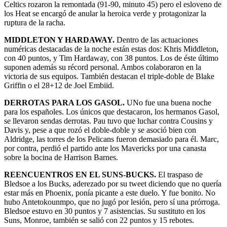
Celtics rozaron la remontada (91-90, minuto 45) pero el esloveno de
los Heat se encargó de anular la heroica verde y protagonizar la
ruptura de la racha.
MIDDLETON Y HARDAWAY.
Dentro de las actuaciones
numéricas destacadas de la noche están estas dos: Khris Middleton,
con 40 puntos, y Tim Hardaway, con 38 puntos. Los de éste último
suponen además su récord personal. Ambos colaboraron en la
victoria de sus equipos. También destacan el triple-doble de Blake
Griffin o el 28+12 de Joel Embiid.
DERROTAS PARA LOS GASOL.
UNo fue una buena noche
para los españoles. Los únicos que destacaron, los hermanos Gasol,
se llevaron sendas derrotas. Pau tuvo que luchar contra Cousins y
Davis y, pese a que rozó el doble-doble y se asoció bien con
Aldridge, las torres de los Pelicans fueron demasiado para él. Marc,
por contra, perdió el partido ante los Mavericks por una canasta
sobre la bocina de Harrison Barnes.
REENCUENTROS EN EL SUNS-BUCKS.
El traspaso de
Bledsoe a los Bucks, aderezado por su tweet diciendo que no quería
estar más en Phoenix, ponía picante a este duelo. Y fue bonito. No
hubo Antetokounmpo, que no jugó por lesión, pero sí una prórroga.
Bledsoe estuvo en 30 puntos y 7 asistencias. Su sustituto en los
Suns, Monroe, también se salió con 22 puntos y 15 rebotes.