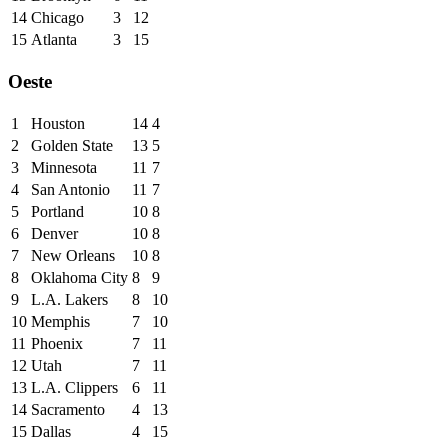
14
Chicago
3
12
15
Atlanta
3
15
Oeste
1
Houston
14
4
2
Golden State
13
5
3
Minnesota
11
7
4
San Antonio
11
7
5
Portland
10
8
6
Denver
10
8
7
New Orleans
10
8
8
Oklahoma City
8
9
9
L.A. Lakers
8
10
10
Memphis
7
10
11
Phoenix
7
11
12
Utah
7
11
13
L.A. Clippers
6
11
14
Sacramento
4
13
15
Dallas
4
15