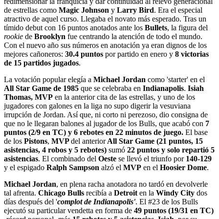
redimensionar la franquicia y dar continuidad al relevo generacional
de estrellas como
Magic Johnson
y
Larry Bird
. Era el especial
atractivo de aquel curso. Llegaba el novato más esperado. Tras un
tímido debut con 16 puntos anotados ante los
Bullets
, la figura del
rookie
de
Brooklyn
fue centrando la atención de todo el mundo.
Con el nuevo año sus números en anotación ya eran dignos de los
mejores cañoneros:
30.4 puntos
por partido en enero y
8 victorias
de 15 partidos jugados
.
La votación popular elegía a
Michael Jordan
como 'starter' en el
All Star Game de 1985
que se celebraba en
Indianapolis
.
Isiah
Thomas, MVP
en la anterior cita de las estrellas, y uno de los
jugadores con galones en la liga no supo digerir la vesuviana
irrupción de Jordan. Así que, ni corto ni perezoso, dio consigna de
que no le llegaran balones al jugador de los Bulls, que acabó con
7
puntos (2/9 en TC) y 6 rebotes en 22 minutos de juego.
El base
de los
Pistons
,
MVP
del anterior
All Star Game (21 puntos, 15
asistencias, 4 robos y 5 rebotes)
sumó
22 puntos y solo repartió 5
asistencias
. El combinado del
Oeste
se llevó el triunfo por
140-129
y el espigado
Ralph Sampson
alzó el
MVP
en el
Hoosier Dome
.
Michael Jordan
, en plena racha anotadora no tardó en devolverle
tal afrenta.
Chicago Bulls
recibía a
Detroit
en la
Windy
City
dos
días después del '
complot de Indianapolis'
. El #23 de los Bulls
ejecutó su particular vendetta en forma de
49 puntos (19/31 en TC)