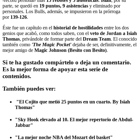
-récord personal- más
15 rebotes y 5 asistencias
.
Isiah
, por su
parte, se quedó en
19 puntos, 9 asistencias
y eliminado por
personales. Los Bulls, además, se impusieron en la prórroga
por
139-126
.
Éste fue un capítulo en el
historial de hostilidades
entre los dos
genios que acabó, como todos saben, con el
veto de Jordan a Isiah
Thomas
, privándole de formar parte del
Dream Team
. El conocido
también como
'The Magic Pocket'
dejaba de ser, definitivamente, el
mejor amigo de
Magic Johnson (Besito con Besito)
.
Si te ha gustado compártelo o deja un comentario.
Es la mejor forma de apoyar esta serie de
contenidos.
También puedes ver:
"El Cojito que metió 25 puntos en un cuarto. By Isiah
Thomas"
"Sky Hook elevado al 10. El mejor repertorio de Abdul-
Jabbar"
"La mejor noche NBA del Mozart del basket"