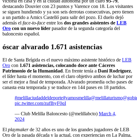
victoria en casa y en la ciudad autónoma por un claro
95-79
,
destacando Douvier con 23 puntos y Varence con 18. Los visitantes
se siguen hundiendo y ya son seis derrotas consecutivas, pero tienen
a un partido a Amics Castelló para salir del pozo. El duelo dejó
además el
face-to-face
entre los
dos grandes asistentes de
LEB
Oro
con un nuevo líder
pasador de la segunda categoría del
baloncesto español.
óscar alvarado 1.671 asistencias
El de Santa Brígida es el nuevo máximo asistente histórico de
LEB
Oro
con
1.671 asistencias, colocando doce ante Cáceres
Patrimonio de la Humanidad
. En frente tenía a
Dani Rodríguez
,
el líder hasta el momento, con el claro objetivo ambos de luchar por
ser el mejor a final de temporada. Alvarado promedia ocho pases de
canasta esta temporada y se traduce en 144 pases en 18 partidos.
#melillaciudaddeldeporte
#vamosmelilla
@melillaturismo
@gobie
pic.twitter.com/zufIhyF0qI
— Club Melilla Baloncesto (@melillabcto)
March 4,
2024
El
playmaker
de 32 años es uno de los grandes jugadores de LEB
Oro de la pasada década y la actual, con experiencias en La Palma,