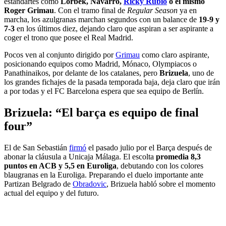
estandartes como
Lorbek, Navarro,
Ricky Rubio
o el mismo
Roger Grimau
. Con el tramo final de
Regular Season
ya en
marcha, los azulgranas marchan segundos con un balance de
19-9 y
7-3
en los últimos diez, dejando claro que aspiran a ser aspirante a
coger el trono que posee el Real Madrid.
Pocos ven al conjunto dirigido por
Grimau
como claro aspirante,
posicionando equipos como Madrid, Mónaco, Olympiacos o
Panathinaikos, por delante de los catalanes, pero
Brizuela
, uno de
los grandes fichajes de la pasada temporada baja, deja claro que irán
a por todas y el FC Barcelona espera que sea equipo de Berlín.
Brizuela: “El barça es equipo de final
four”
El de San Sebastián
firmó
el pasado julio por el Barça después de
abonar la cláusula a Unicaja Málaga. El escolta
promedia 8,3
puntos en ACB y 5,5 en Euroliga
, debutando con los colores
blaugranas en la Euroliga. Preparando el duelo importante ante
Partizan Belgrado de
Obradovic
, Brizuela habló sobre el momento
actual del equipo y del futuro.