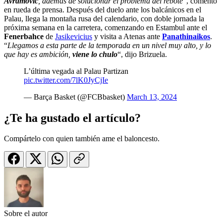
Avramovic
, además de solucionar el problema del rebote
“, comentó
en rueda de prensa. Después del duelo ante los balcánicos en el
Palau, llega la montaña rusa del calendario, con doble jornada la
próxima semana en la carretera, comenzando en Estambul ante el
Fenerbahce
de
Jasikevicius
y visita a Atenas ante
Panathinaikos
.
“
Llegamos a esta parte de la temporada en un nivel muy alto, y lo
que hay es ambición,
viene lo chulo
“, dijo Brizuela.
L’última vegada al Palau Partizan
pic.twitter.com/7lK0JyCjIe
— Barça Basket (@FCBbasket)
March 13, 2024
¿Te ha gustado el artículo?
Compártelo con quien también ame el baloncesto.
Sobre el autor