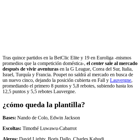
Tras quince partidos en la BetClic Elite y 19 en Euroliga -mismos
promedios que la competición doméstica-,
el
center
sale al mercado
después de vivir aventuras
en la G League, Corea del Sur, Italia,
Israel, Turquía y Francia. Poupet no saldrá al mercado en busca de
un nuevo cinco, dejando la posición cubierta en Fall y
Lauvergne
,
promediando el primero 8 puntos y 5,8 rebotes, subiendo hasta los
12,5 puntos y 5,5 rebotes Lauvergne.
¿cómo queda la plantilla?
Bases:
Nando de Colo, Edwin Jackson
Escoltas:
Timothé Luwawu-Cabarrot
Aleros:
David Lighty, Boris Dallo, Charles Kahudi