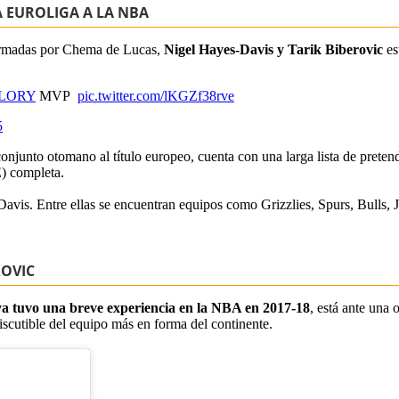
A EUROLIGA A LA NBA
irmadas por Chema de Lucas,
Nigel Hayes-Davis y Tarik Biberovic
es
LORY
MVP
pic.twitter.com/lKGZf38rve
5
onjunto otomano al título europeo, cuenta con una larga lista de pretend
E) completa.
avis. Entre ellas se encuentran equipos como Grizzlies, Spurs, Bulls, Ja
ROVIC
ya tuvo una breve experiencia en la NBA en 2017-18
, está ante una
scutible del equipo más en forma del continente.