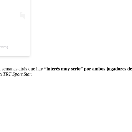
com)
a semanas atrás que hay
“interés muy serio” por ambos jugadores d
on
TRT Sport Star
.