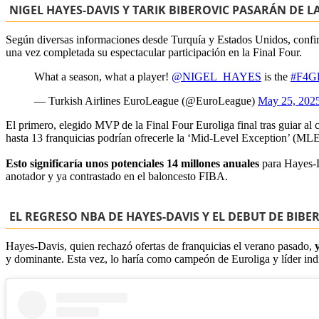
NIGEL HAYES-DAVIS Y TARIK BIBEROVIC PASARÁN DE L
Según diversas informaciones desde Turquía y Estados Unidos, conf
una vez completada su espectacular participación en la Final Four.
What a season, what a player!
@NIGEL_HAYES
is the
#F4G
— Turkish Airlines EuroLeague (@EuroLeague)
May 25, 202
El primero, elegido MVP de la Final Four Euroliga final tras guiar al c
hasta 13 franquicias podrían ofrecerle la ‘Mid-Level Exception’ (ML
Esto significaría unos potenciales 14 millones anuales
para Hayes-D
anotador y ya contrastado en el baloncesto FIBA.
EL REGRESO NBA DE HAYES-DAVIS Y EL DEBUT DE BIBE
Hayes-Davis, quien rechazó ofertas de franquicias el verano pasado,
y dominante. Esta vez, lo haría como campeón de Euroliga y líder indi