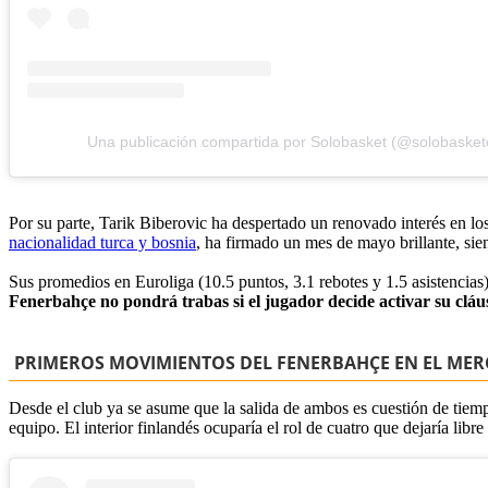
Una publicación compartida por Solobasket (@solobaske
Por su parte, Tarik Biberovic ha despertado un renovado interés en lo
nacionalidad turca y bosnia
, ha firmado un mes de mayo brillante, si
Sus promedios en Euroliga (10.5 puntos, 3.1 rebotes y 1.5 asistencias)
Fenerbahçe no pondrá trabas si el jugador decide activar su cláus
PRIMEROS MOVIMIENTOS DEL FENERBAHÇE EN EL MER
Desde el club ya se asume que la salida de ambos es cuestión de tiem
equipo. El interior finlandés ocuparía el rol de cuatro que dejaría li