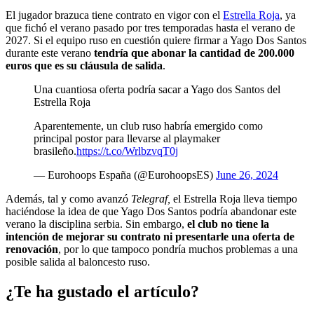
El jugador brazuca tiene contrato en vigor con el
Estrella Roja
, ya
que fichó el verano pasado por tres temporadas hasta el verano de
2027. Si el equipo ruso en cuestión quiere firmar a Yago Dos Santos
durante este verano
tendría que abonar la cantidad de 200.000
euros que es su cláusula de salida
.
Una cuantiosa oferta podría sacar a Yago dos Santos del
Estrella Roja
Aparentemente, un club ruso habría emergido como
principal postor para llevarse al playmaker
brasileño.
https://t.co/WrlbzvqT0j
— Eurohoops España (@EurohoopsES)
June 26, 2024
Además, tal y como avanzó
Telegraf,
el Estrella Roja lleva tiempo
haciéndose la idea de que Yago Dos Santos podría abandonar este
verano la disciplina serbia. Sin embargo,
el club no tiene la
intención de mejorar su contrato ni presentarle una oferta de
renovación
, por lo que tampoco pondría muchos problemas a una
posible salida al baloncesto ruso.
¿Te ha gustado el artículo?