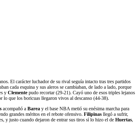
anos. El carácter luchador de su rival seguía intacto tras tres partidos
aban cada esquina y sus aleros se cambiaban, de lado a lado, porque
res y
Clemente
pudo recortar (29-21). Cayó uno de esos triples lejanos
or lo que los boricuas llegaron vivos al descanso (44-38).
as
acompañó a
Barea
y el base NBA metió su enésima marcha para
endo grandes méritos en el rebote ofensivo.
Filipinas
llegó a sufrir,
s, y justo cuando dejaron de entrar sus tiros sí lo hizo el de
Huertas
,