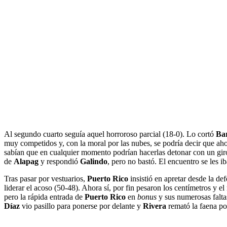
Al segundo cuarto seguía aquel horroroso parcial (18-0). Lo cortó
Ba
muy competidos y, con la moral por las nubes, se podría decir que ah
sabían que en cualquier momento podrían hacerlas detonar con un gi
de
Alapag
y respondió
Galindo
, pero no bastó. El encuentro se les i
Tras pasar por vestuarios,
Puerto Rico
insistió en apretar desde la de
liderar el acoso (50-48). Ahora sí, por fin pesaron los centímetros y 
pero la rápida entrada de
Puerto Rico
en
bonus
y sus numerosas faltas
Díaz
vio pasillo para ponerse por delante y
Rivera
remató la faena po