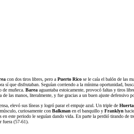
rea
con dos tiros libres, pero a
Puerto Rico
se le caía el balón de las m
ora sí que disfrutaban. Seguían corriendo a la mínima oportunidad, busc
ro de muñeca.
Barea
aguantaba estoicamente, provocó faltas y tiros lib
ba de las manos, literalmente, y fue gracias a un buen ajuste defensivo p
fensa, elevó sus líneas y logró parar el empuje azul. Un triple de
Huert
el músculo, curiosamente con
Balkman
en el banquillo y
Franklyn
haci
 en este periodo le seguían dando vida. En parte la perdió tirando de tre
r fuera (57-61).