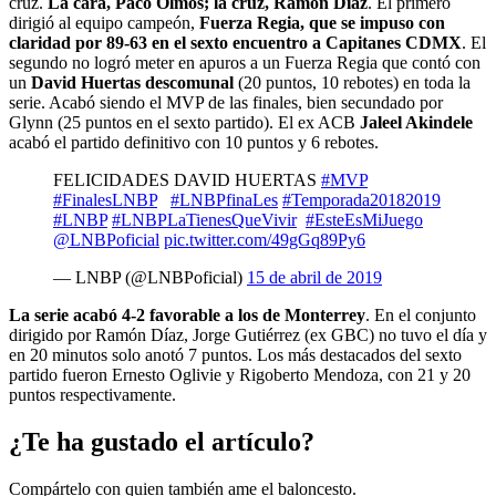
cruz.
La cara, Paco Olmos; la cruz, Ramón Díaz
. El primero
dirigió al equipo campeón,
Fuerza Regia, que se impuso con
claridad por 89-63 en el sexto encuentro a Capitanes CDMX
. El
segundo no logró meter en apuros a un Fuerza Regia que contó con
un
David Huertas descomunal
(20 puntos, 10 rebotes) en toda la
serie. Acabó siendo el MVP de las finales, bien secundado por
Glynn (25 puntos en el sexto partido). El ex ACB
Jaleel Akindele
acabó el partido definitivo con 10 puntos y 6 rebotes.
FELICIDADES DAVID HUERTAS
#MVP
#FinalesLNBP
⁠ ⁠⁠ ⁠⁠⁠⁠
#LNBPfinaLes
#Temporada20182019
#LNBP
⁠ ⁠
#LNBPLaTienesQueVivir
⁠ ⁠⁠ ⁠
#EsteEsMiJuego
⁠ ⁠⁠ ⁠⁠⁠
@LNBPoficial
pic.twitter.com/49gGq89Py6
— LNBP (@LNBPoficial)
15 de abril de 2019
La serie acabó 4-2 favorable a los de Monterrey
. En el conjunto
dirigido por Ramón Díaz, Jorge Gutiérrez (ex GBC) no tuvo el día y
en 20 minutos solo anotó 7 puntos. Los más destacados del sexto
partido fueron Ernesto Oglivie y Rigoberto Mendoza, con 21 y 20
puntos respectivamente.
¿Te ha gustado el artículo?
Compártelo con quien también ame el baloncesto.