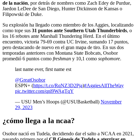
de la nación
, por detrás de nombres como Zach Edey de Purdue,
Jaedon LeDee de San Diego, Hunter Dickinson de Kansas o
Filipowski de Duke.
Su explosión ha llegado como miembro de los Aggies, localizando
como tope sus
31 puntos ante Southern Utah Thunderbirds
, o
los 16 rebotes ante Marshall Thundering Herd. En el último
encuentro, victoria 79-69 contra UC Irvine, sumando 17 puntos,
pero destacando de nuevo en el gran mapa de tiro. En sus dos
temporadas anteriores con Montana State Bobcats, Osobor
promedió 6 puntos como
freshman
y 10,1 como
sophomore
.
last name ever, first name est
@GreatOsobor
ESPN+ (
https://t.co/RqNZ3D2Pja
)
#AggiesAllTheWay
pic.twitter.com/qnl9WAgTqY
— USU Men’s Hoops (@USUBasketball)
November
29, 2023
¿cómo llega a la ncaa?
Osobor nació en Tudela, decidiendo dar el salto a NCAA en 2021,
pasando primero por el
CB Génesis de Tudela a aterrizar en