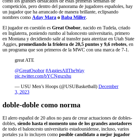
como los grandes destacados de estas primeras semanas de
competición, pero dentro del panorama de jugadores españoles, hay
un jugador que ha arrancado de manera brillante, eclipsando
nombres como
Aday Mara
o
Baba Miller
.
El jugador en cuestión es
Great Osobor
, nacido en Tudela, criado
en Inglaterra, poniendo rumbo al baloncesto universitario, primero
en Montana y decidiendo salir al transfer para aterrizar en Utah State
Aggies,
promediando la friolera de 20,5 puntos y 9,6 rebotes
, en
un programa que son primeros de la MWC con una marca de 7-1.
great ATE
@GreatOsobor
#AggiesAllTheWay
pic.twitter.com/bYCNgszxhu
— USU Men’s Hoops (@USUBasketball)
December
3, 2023
doble-doble como norma
El alero español de 20 años no para de crear actuaciones de dobles-
dobles,
siendo hasta el momento uno de los grandes anotadores
de todo el baloncesto universitario estadounidense, incluso, varios
portales ya lo incluyen como
posible candidato a mejor jugador