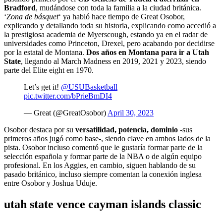
Bradford
, mudándose con toda la familia a la ciudad británica.
‘
Zona de básquet
‘ ya habló hace tiempo de Great Osobor,
explicando y detallando toda su historia, explicando como accedió a
la prestigiosa academia de Myerscough, estando ya en el radar de
universidades como Princeton, Drexel, pero acabando por decidirse
por la estatal de Montana.
Dos años en Montana para ir a Utah
State
, llegando al March Madness en 2019, 2021 y 2023, siendo
parte del Elite eight en 1970.
Let’s get it!
@USUBasketball
pic.twitter.com/bPrieBmDI4
— Great (@GreatOsobor)
April 30, 2023
Osobor destaca por su
versatilidad, potencia, dominio
-sus
primeros años jugó como base-, siendo clave en ambos lados de la
pista. Osobor incluso comentó que le gustaría formar parte de la
selección española y formar parte de la NBA o de algún equipo
profesional. En los Aggies, en cambio, siguen hablando de su
pasado británico, incluso siempre comentan la conexión inglesa
entre Osobor y Joshua Uduje.
utah state vence cayman islands classic