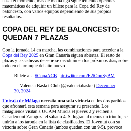
hasta el momento, más de media liga sigue teniendo opciones
matemáticas de adquirir un billete para la Copa del Rey de
baloncesto, con varios equipos dependiendo de sus propios
resultados.
COPA DEL REY DE BALONCESTO:
QUEDAN 7 PLAZAS
Con la jornada 14 en marcha, las combinaciones para acceder a la
Copa del Rey 2025
en Gran Canaria siguen abiertas. El resto de
plazas y las cabezas de serie se decidirán en los próximos días, sobre
todo en el arranque del año nuevo.
Billete a la
#CopaACB
pic.twitter.com/E2iOonSyBM
— Valencia Basket Club (@valenciabasket)
December
30, 2024
Unicaja de Málaga
necesita una sola victoria
en los dos partidos
que afrontará esta semana para asegurar su presencia. Los
malagueños visitan a UCAM Murcia el jueves 2 y reciben a
Casademont Zaragoza el sábado 4. Si logran al menos un triunfo, se
unirán a los taronja en la lista de clasificados. El Joventut con su
victoria sobre Gran Canaria (ambos quedan con un 9-5), provoca