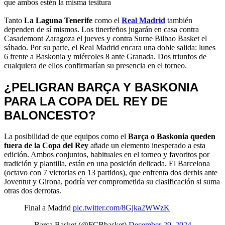
que ambos estén la misma tesitura
Tanto
La Laguna Tenerife
como el
Real Madrid
también
dependen de sí mismos. Los tinerfeños jugarán en casa contra
Casademont Zaragoza el jueves y contra Surne Bilbao Basket el
sábado. Por su parte, el Real Madrid encara una doble salida: lunes
6 frente a Baskonia y miércoles 8 ante Granada. Dos triunfos de
cualquiera de ellos confirmarían su presencia en el torneo.
¿PELIGRAN BARÇA Y BASKONIA
PARA LA COPA DEL REY DE
BALONCESTO?
La posibilidad de que equipos como el
Barça o Baskonia queden
fuera de la Copa del Rey
añade un elemento inesperado a esta
edición. Ambos conjuntos, habituales en el torneo y favoritos por
tradición y plantilla, están en una posición delicada. El Barcelona
(octavo con 7 victorias en 13 partidos), que enfrenta dos derbis ante
Joventut y Girona, podría ver comprometida su clasificación si suma
otras dos derrotas.
Final a Madrid
pic.twitter.com/8Gjka2WWzK
— Barça Basket (@FCBbasket)
December 29, 2024