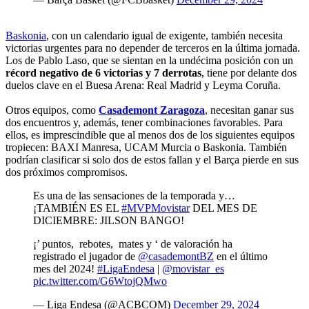
Baskonia
, con un calendario igual de exigente, también necesita
victorias urgentes para no depender de terceros en la última jornada.
Los de Pablo Laso, que se sientan en la undécima posición con un
récord negativo de 6 victorias y 7 derrotas
, tiene por delante dos
duelos clave en el Buesa Arena: Real Madrid y Leyma Coruña.
Otros equipos, como
Casademont Zaragoza
, necesitan ganar sus
dos encuentros y, además, tener combinaciones favorables. Para
ellos, es imprescindible que al menos dos de los siguientes equipos
tropiecen: BAXI Manresa, UCAM Murcia o Baskonia. También
podrían clasificar si solo dos de estos fallan y el Barça pierde en sus
dos próximos compromisos.
Es una de las sensaciones de la temporada y…
¡TAMBIÉN ES EL
#MVPMovistar
DEL MES DE
DICIEMBRE: JILSON BANGO!
¡’ puntos, rebotes, mates y ‘ de valoración ha
registrado el jugador de
@casademontBZ
en el último
mes del 2024!
#LigaEndesa
|
@movistar_es
pic.twitter.com/G6WtojQMwo
— Liga Endesa (@ACBCOM)
December 29, 2024