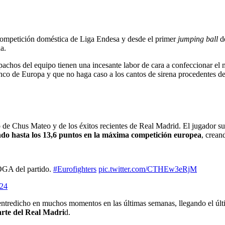
ompetición doméstica de Liga Endesa y desde el primer
jumping ball
de
a.
spachos del equipo tienen una incesante labor de cara a confeccionar el
cinco de Europa y que no haga caso a los cantos de sirena procedentes 
o de Chus Mateo y de los éxitos recientes de Real Madrid. El jugador 
ndo hasta los 13,6 puntos en la máxima competición europea
, crea
GA del partido.
#Eurofighters
pic.twitter.com/CTHEw3eRjM
024
n entredicho en muchos momentos en las últimas semanas, llegando el úl
rte del Real Madri
d.