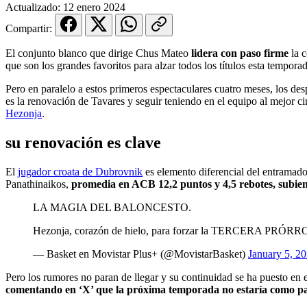
Actualizado:
12 enero 2024
Compartir:
El conjunto blanco que dirige Chus Mateo
lidera con paso firme
la c
que son los grandes favoritos para alzar todos los títulos esta temporad
Pero en paralelo a estos primeros espectaculares cuatro meses, los de
es la renovación de Tavares y seguir teniendo en el equipo al mejor 
Hezonja
.
su renovación es clave
El
jugador croata de Dubrovnik
es elemento diferencial del entramad
Panathinaikos,
promedia en ACB 12,2 puntos y 4,5 rebotes, subie
LA MAGIA DEL BALONCESTO.
Hezonja, corazón de hielo, para forzar la TERCERA PRÓRRO
— Basket en Movistar Plus+ (@MovistarBasket)
January 5, 2
Pero los rumores no paran de llegar y su continuidad se ha puesto e
comentando en ‘X’ que la próxima temporada no estaría como pa