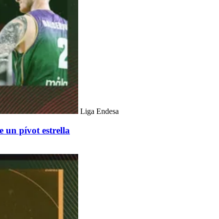
Liga Endesa
 un pívot estrella