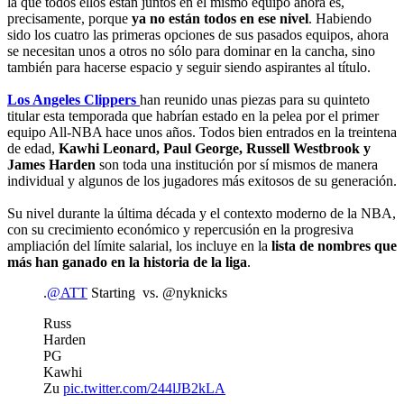
la que todos ellos están juntos en el mismo equipo ahora es,
precisamente, porque
ya no están todos en ese nivel
. Habiendo
sido los cuatro las primeras opciones de sus pasados equipos, ahora
se necesitan unos a otros no sólo para dominar en la cancha, sino
también para hacerse espacio y seguir siendo aspirantes al título.
Los Angeles Clippers
han reunido unas piezas para su quinteto
titular esta temporada que habrían estado en la pelea por el primer
equipo All-NBA hace unos años. Todos bien entrados en la treintena
de edad,
Kawhi Leonard, Paul George, Russell Westbrook y
James Harden
son toda una institución por sí mismos de manera
individual y algunos de los jugadores más exitosos de su generación.
Su nivel durante la última década y el contexto moderno de la NBA,
con su crecimiento económico y repercusión en la progresiva
ampliación del límite salarial, los incluye en la
lista de nombres que
más han ganado en la historia de la liga
.
.
@ATT
Starting vs. @nyknicks
Russ
Harden
PG
Kawhi
Zu
pic.twitter.com/244lJB2kLA