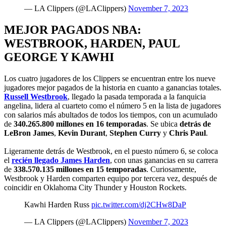
— LA Clippers (@LAClippers)
November 7, 2023
MEJOR PAGADOS NBA:
WESTBROOK, HARDEN, PAUL
GEORGE Y KAWHI
Los cuatro jugadores de los Clippers se encuentran entre los nueve
jugadores mejor pagados de la historia en cuanto a ganancias totales.
Russell Westbrook
, llegado la pasada temporada a la fanquicia
angelina, lidera al cuarteto como el número 5 en la lista de jugadores
con salarios más abultados de todos los tiempos, con un acumulado
de
340.265.800 millones en 16 temporadas
. Se ubica
detrás de
LeBron James
,
Kevin Durant
,
Stephen Curry
y
Chris Paul
.
Ligeramente detrás de Westbrook, en el puesto número 6, se coloca
el
recién llegado James Harden
, con unas ganancias en su carrera
de
338.570.135 millones en 15 temporadas
. Curiosamente,
Westbrook y Harden comparten equipo por tercera vez, después de
coincidir en Oklahoma City Thunder y Houston Rockets.
Kawhi Harden Russ
pic.twitter.com/dj2CHw8DaP
— LA Clippers (@LAClippers)
November 7, 2023