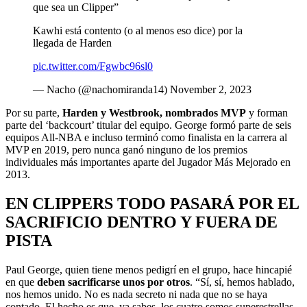
que sea un Clipper”
Kawhi está contento (o al menos eso dice) por la
llegada de Harden
pic.twitter.com/Fgwbc96sl0
— Nacho (@nachomiranda14) November 2, 2023
Por su parte,
Harden y Westbrook, nombrados MVP
y forman
parte del ‘backcourt’ titular del equipo. George formó parte de seis
equipos All-NBA e incluso terminó como finalista en la carrera al
MVP en 2019, pero nunca ganó ninguno de los premios
individuales más importantes aparte del Jugador Más Mejorado en
2013.
EN CLIPPERS TODO PASARÁ POR EL
SACRIFICIO DENTRO Y FUERA DE
PISTA
Paul George, quien tiene menos pedigrí en el grupo, hace hincapié
en que
deben sacrificarse unos por otros
. “Sí, sí, hemos hablado,
nos hemos unido. No es nada secreto ni nada que no se haya
contado. El hecho es que, ya sabes, los cuatro somos superestrellas,