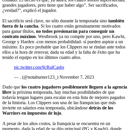
grandes jugadores, pero tiene que haber algo”. Ser sacrificados,
¿verdad?”, explicó el jugador.
El sacrificio será clave, no sólo durante la temporada sino
también
fuera de la cancha
. Si los cuatro están genuinamente motivados
para ganar títulos,
no todos presionarán para conseguir un
contrato máximo
. Westbrook ya no compite por uno, pero Kawhi,
George y Harden -con menos probabilidad- sí pueden aspirar a un
máximo. Es poco probable que los Clippers no se rindan ante todos
ellos a la hora de renovar, dada su edad y la falta de éxito que ha
tenido el equipo en los últimos cuatro años.
pic.twitter.com/9cRulCasbs
— . (@notaburner123_) November 7, 2023
Dado que
los cuatro jugadores posiblemente lleguen a la agencia
libre
la próxima temporada, hay muchas posibilidades de que
todavía tengan lugares para escalar en esta lista de mejores pagados
de la historia. Los Clippers son una de las franquicias que más
invierte en salarios esta temporada, ubicándose
detrás de los
Warriors en impuestos de lujo
.
A pesar de los altos costos, la franquicia se encuentra en un
momento, dada la edad de su dúo principal (PG y Kawhi), donde