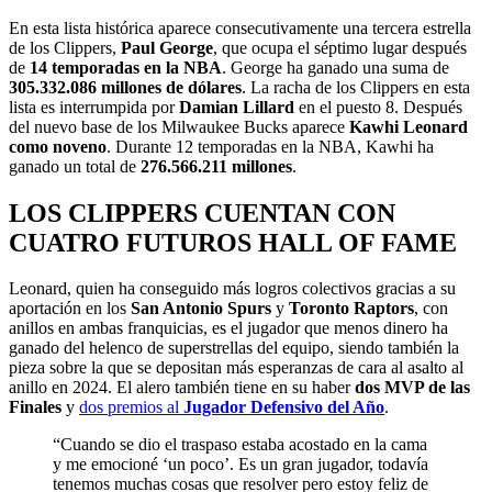
En esta lista histórica aparece consecutivamente una tercera estrella
de los Clippers,
Paul George
, que ocupa el séptimo lugar después
de
14 temporadas en la NBA
. George ha ganado una suma de
305.332.086 millones de dólares
. La racha de los Clippers en esta
lista es interrumpida por
Damian Lillard
en el puesto 8. Después
del nuevo base de los Milwaukee Bucks aparece
Kawhi Leonard
como noveno
. Durante 12 temporadas en la NBA, Kawhi ha
ganado un total de
276.566.211
millones
.
LOS CLIPPERS CUENTAN CON
CUATRO FUTUROS HALL OF FAME
Leonard, quien ha conseguido más logros colectivos gracias a su
aportación en los
San Antonio Spurs
y
Toronto Raptors
, con
anillos en ambas franquicias, es el jugador que menos dinero ha
ganado del helenco de superstrellas del equipo, siendo también la
pieza sobre la que se depositan más esperanzas de cara al asalto al
anillo en 2024. El alero también tiene en su haber
dos MVP de las
Finales
y
dos premios al
Jugador Defensivo del Año
.
“Cuando se dio el traspaso estaba acostado en la cama
y me emocioné ‘un poco’. Es un gran jugador, todavía
tenemos muchas cosas que resolver pero estoy feliz de