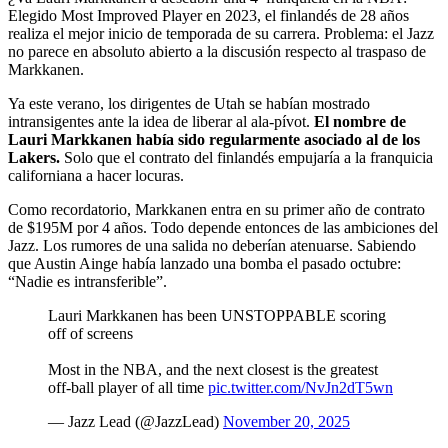
Elegido Most Improved Player en 2023, el finlandés de 28 años
realiza el mejor inicio de temporada de su carrera. Problema: el Jazz
no parece en absoluto abierto a la discusión respecto al traspaso de
Markkanen.
Ya este verano, los dirigentes de Utah se habían mostrado
intransigentes ante la idea de liberar al ala-pívot.
El nombre de
Lauri Markkanen había sido regularmente asociado al de los
Lakers.
Solo que el contrato del finlandés empujaría a la franquicia
californiana a hacer locuras.
Como recordatorio, Markkanen entra en su primer año de contrato
de $195M por 4 años. Todo depende entonces de las ambiciones del
Jazz. Los rumores de una salida no deberían atenuarse. Sabiendo
que Austin Ainge había lanzado una bomba el pasado octubre:
“Nadie es intransferible”.
Lauri Markkanen has been UNSTOPPABLE scoring
off of screens
Most in the NBA, and the next closest is the greatest
off-ball player of all time
pic.twitter.com/NvJn2dT5wn
— Jazz Lead (@JazzLead)
November 20, 2025