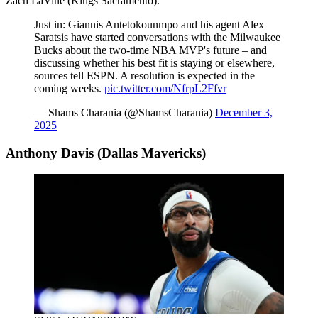
Zach LaVine (Kings Sacramento).
Just in: Giannis Antetokounmpo and his agent Alex
Saratsis have started conversations with the Milwaukee
Bucks about the two-time NBA MVP's future – and
discussing whether his best fit is staying or elsewhere,
sources tell ESPN. A resolution is expected in the
coming weeks.
pic.twitter.com/NfrpL2Ffvr
— Shams Charania (@ShamsCharania)
December 3,
2025
Anthony Davis (Dallas Mavericks)