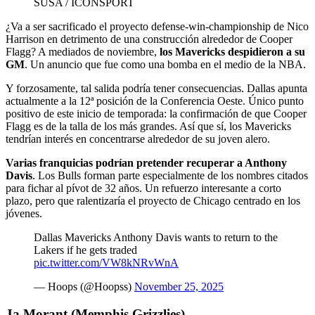
SUSA / ICONSPORT
¿Va a ser sacrificado el proyecto defense-win-championship de Nico
Harrison en detrimento de una construcción alrededor de Cooper
Flagg? A mediados de noviembre,
los Mavericks despidieron a su
GM
. Un anuncio que fue como una bomba en el medio de la NBA.
Y forzosamente, tal salida podría tener consecuencias. Dallas apunta
actualmente a la 12ª posición de la Conferencia Oeste. Único punto
positivo de este inicio de temporada: la confirmación de que Cooper
Flagg es de la talla de los más grandes. Así que sí, los Mavericks
tendrían interés en concentrarse alrededor de su joven alero.
Varias franquicias podrían pretender recuperar a Anthony
Davis
. Los Bulls forman parte especialmente de los nombres citados
para fichar al pívot de 32 años. Un refuerzo interesante a corto
plazo, pero que ralentizaría el proyecto de Chicago centrado en los
jóvenes.
Dallas Mavericks Anthony Davis wants to return to the
Lakers if he gets traded
pic.twitter.com/VW8kNRvWnA
— Hoops (@Hoopss)
November 25, 2025
Ja Morant (Memphis Grizzlies)