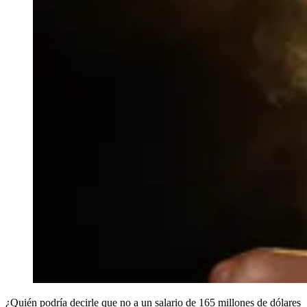
¿Quién podría decirle que no a un salario de 165 millones de dólares