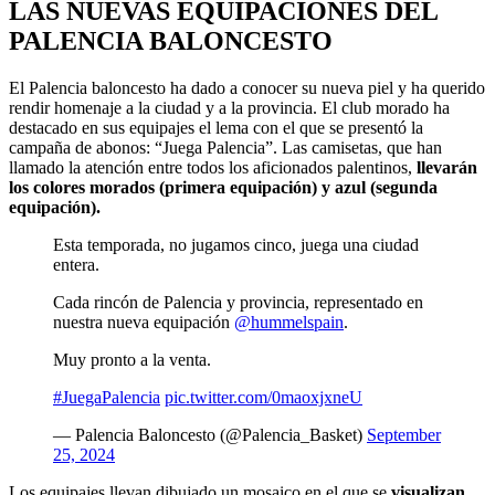
LAS NUEVAS EQUIPACIONES DEL
PALENCIA BALONCESTO
El Palencia baloncesto ha dado a conocer su nueva piel y ha querido
rendir homenaje a la ciudad y a la provincia. El club morado ha
destacado en sus equipajes el lema con el que se presentó la
campaña de abonos: “Juega Palencia”. Las camisetas, que han
llamado la atención entre todos los aficionados palentinos,
llevarán
los colores morados (primera equipación) y azul (segunda
equipación).
Esta temporada, no jugamos cinco, juega una ciudad
entera.
Cada rincón de Palencia y provincia, representado en
nuestra nueva equipación
@hummelspain
.
Muy pronto a la venta.
#JuegaPalencia
pic.twitter.com/0maoxjxneU
— Palencia Baloncesto (@Palencia_Basket)
September
25, 2024
Los equipajes llevan dibujado un mosaico en el que se
visualizan