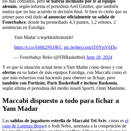
los más cotizados, pero
se habría inclinado por ir al equipo
alemán
, según informa el periodista Arel Ginsber, que también
matiza que no hay acuerdo ni decisión final. Si bien es cierto que su
primer paso está dado
al anunciar oficialmente su salida de
Fenerbahce
, donde ha promediado 4,3 puntos, 1,2 rebotes, 2
asistencias en Euroliga.
Yam Madar’a teşekkürlerimizle!
https://t.co/A60h2NQJKC
pic.twitter.com/iT0YtsVbDo
— Fenerbahçe Beko (@FBBasketbol)
June 18, 2024
Y es que la situación actual tiene a Yam Madar como deseo y con
ofertas
en su haber de más equipos Euroliga, con Maccabi como el
que más esfuerzos está haciendo para obtener su fichaje, pero
también con Partizán, París Basketball e incluso Baskonia
,
según afirma el periodista del medio israelí
Sport5
, Omri Manhime.
Maccabi dispuesto a todo para fichar a
Yam Madar
Las
salidas de jugadores estrella de Maccabi Tel Aviv
, como es
el
caso de Lorenzo Brow
n o Josh Nebo, amenaza a la competición de