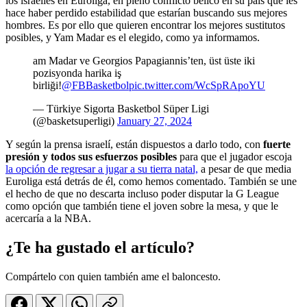
los israelíes en Euroliga, en pleno conflicto bélico en su país que les
hace haber perdido estabilidad que estarían buscando sus mejores
hombres. Es por ello que quieren encontrar los mejores sustitutos
posibles, y Yam Madar es el elegido, como ya informamos.
am Madar ve Georgios Papagiannis’ten, üst üste iki
pozisyonda harika iş
birliği!
@FBBasketbol
pic.twitter.com/WcSpRApoYU
— Türkiye Sigorta Basketbol Süper Ligi
(@basketsuperligi)
January 27, 2024
Y según la prensa israelí, están dispuestos a darlo todo, con
fuerte
presión y todos sus esfuerzos posibles
para que el jugador escoja
la opción de regresar a jugar a su tierra natal,
a pesar de que media
Euroliga está detrás de él, como hemos comentado. También se une
el hecho de que no descarta incluso poder disputar la G League
como opción que también tiene el joven sobre la mesa, y que le
acercaría a la NBA.
¿Te ha gustado el artículo?
Compártelo con quien también ame el baloncesto.