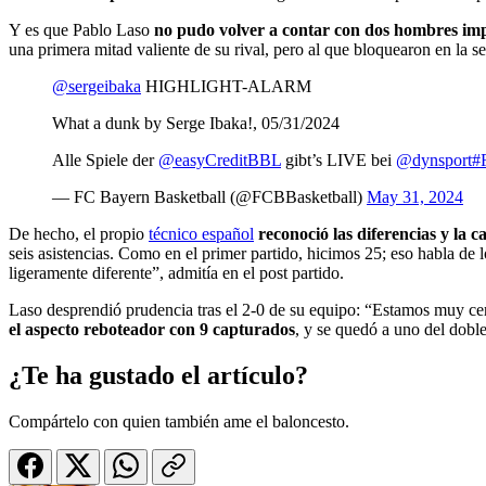
Y es que Pablo Laso
no pudo volver a contar con dos hombres im
una primera mitad valiente de su rival, pero al que bloquearon en la s
@sergeibaka
HIGHLIGHT-ALARM
What a dunk by Serge Ibaka!, 05/31/2024
Alle Spiele der
@easyCreditBBL
gibt’s LIVE bei
@dynsport
#
— FC Bayern Basketball (@FCBBasketball)
May 31, 2024
De hecho, el propio
técnico español
reconoció las diferencias y la 
seis asistencias. Como en el primer partido, hicimos 25; eso habla de
ligeramente diferente”, admitía en el post partido.
Laso desprendió prudencia tras el 2-0 de su equipo: “Estamos muy cer
el aspecto reboteador con 9 capturados
, y se quedó a uno del dobl
¿Te ha gustado el artículo?
Compártelo con quien también ame el baloncesto.