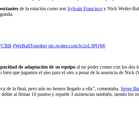
portantes
de la rotación como son
Sylvain Francisco
y Nick Weiler-Babb
egunda.
FCBB
#WeBallTogether
pic.twitter.com/Je2oL3PQMj
capacidad de adaptación de su equipo
al no poder contar con los dos l
 lo bien que jugamos el uno para el otro a pesar de la ausencia de Nick
ca de la final, pero aún no hemos llegado a ella”, comentaba.
Serge Ib
e doble al firmar 10 puntos y repartir 3 asistencias también, siendo l