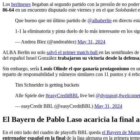
Los
berlineses
llegaban al segundo partido con la presión de no poder 
86-64
en un encuentro disputado este viernes y en el que
Solobasket
e
Que bueno que mi último partido de
@albaberlin
en directo est
1-1 la eliminatoria y pinta duelo de lo más interesante en los sig
— Andrea Blez (@andreablez)
May 31, 2024
ALBA Berlin no solo
salvó el primer match-ball
en las semifinales d
del español Israel González
trabajaron su victoria desde la defensa
Sin embargo, sería
Louis Olinde el que ganaría protagonismo
en u
reparto de responsabilidad y números similares con 11 puntos y 4 rebote
Tim Schneider is getting buckets
Alle Spiele der
#easyCreditBBL
live bei
@dynsport
.
#welcome
— easyCredit BBL (@easyCreditBBL)
May 31, 2024
El Bayern de Pablo Laso acaricia la final a
En el otro lado del cuadro de playoffs BBL queda
el Bayern de Muni
entrenador español en la final
de la liga alemana en la primera temp