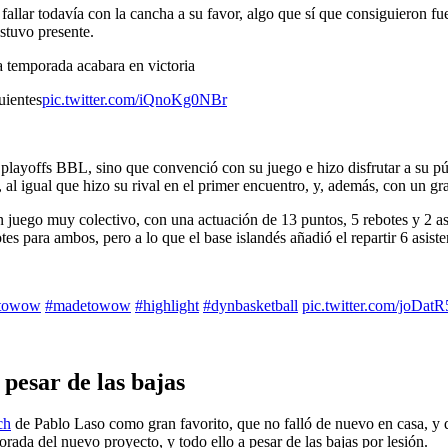
fallar todavía con la cancha a su favor, algo que sí que consiguieron fu
stuvo presente.
a temporada acabara en victoria
uientes
pic.twitter.com/iQnoKg0NBr
e playoffs BBL, sino que convenció con su juego e hizo disfrutar a su 
, al igual que hizo su rival en el primer encuentro, y, además, con un g
n juego muy colectivo, con una actuación de 13 puntos, 5 rebotes y 2 as
s para ambos, pero a lo que el base islandés añadió el repartir 6 asiste
towow
#madetowow
#highlight
#dynbasketball
pic.twitter.com/joDatR
 pesar de las bajas
ch
de Pablo Laso como gran favorito, que no falló de nuevo en casa, 
orada del nuevo proyecto, y todo ello a pesar de las bajas por lesión.