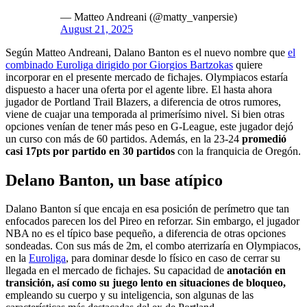
— Matteo Andreani (@matty_vanpersie)
August 21, 2025
Según Matteo Andreani, Dalano Banton es el nuevo nombre que
el
combinado Euroliga dirigido por Giorgios Bartzokas
quiere
incorporar en el presente mercado de fichajes. Olympiacos estaría
dispuesto a hacer una oferta por el agente libre. El hasta ahora
jugador de Portland Trail Blazers, a diferencia de otros rumores,
viene de cuajar una temporada al primerísimo nivel. Si bien otras
opciones venían de tener más peso en G-League, este jugador dejó
un curso con más de 60 partidos. Además, en la 23-24
promedió
casi 17pts por partido en 30 partidos
con la franquicia de Oregón.
Delano Banton, un base atípico
Dalano Banton sí que encaja en esa posición de perímetro que tan
enfocados parecen los del Pireo en reforzar. Sin embargo, el jugador
NBA no es el típico base pequeño, a diferencia de otras opciones
sondeadas. Con sus más de 2m, el combo aterrizaría en Olympiacos,
en la
Euroliga
, para dominar desde lo físico en caso de cerrar su
llegada en el mercado de fichajes. Su capacidad de
anotación en
transición, así como su juego lento en situaciones de bloqueo,
empleando su cuerpo y su inteligencia, son algunas de las