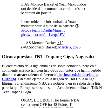
L'AS Monaco Basket et Yoan Makoundou
ont décidé d'un commun accord de résilier
le contrat du joueur.
L'ensemble du club souhaite à Yoan le
meilleur pour la suite de sa carrière 👏
#RocaTeam
#DagheMunegu
pic.twitter.com/uu1veqx1FV
— AS Monaco Basket 🇲🇨
(@ASMonaco_Basket)
March 5, 2026
Otras apuestas: TNT Tropang Giga, Nagasaki
El crecimiento de la liga china es de sobra conocido, pero en el
continente asiático también hay otros conjuntos que han invertido
dinero en
atraer talento diferencial,
incluso robándoselo a la
Euroliga
. Un claro ejemplo es la llegada de Bol Bol a la liga
filipina. Su rendimiento NBA era notable y en su salida de la liga
parecía que Europa sería su destino. Actualmente milita en Talk N
Text Tropang Giga.
OKAY, BOL BOL! The former NBA
center went OFF for 48 Points, 11