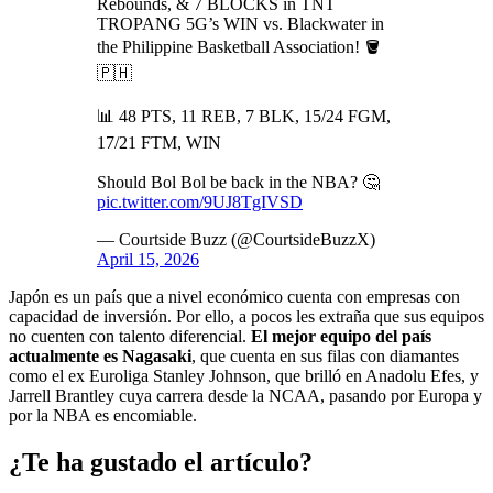
Rebounds, & 7 BLOCKS in TNT
TROPANG 5G’s WIN vs. Blackwater in
the Philippine Basketball Association! 🪣
🇵🇭
📊 48 PTS, 11 REB, 7 BLK, 15/24 FGM,
17/21 FTM, WIN
Should Bol Bol be back in the NBA? 🤔
pic.twitter.com/9UJ8TgIVSD
— Courtside Buzz (@CourtsideBuzzX)
April 15, 2026
Japón es un país que a nivel económico cuenta con empresas con
capacidad de inversión. Por ello, a pocos les extraña que sus equipos
no cuenten con talento diferencial.
El mejor equipo del país
actualmente es Nagasaki
, que cuenta en sus filas con diamantes
como el ex Euroliga Stanley Johnson, que brilló en Anadolu Efes, y
Jarrell Brantley cuya carrera desde la NCAA, pasando por Europa y
por la NBA es encomiable.
¿Te ha gustado el artículo?