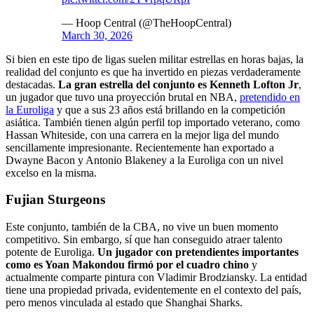
— Hoop Central (@TheHoopCentral)
March 30, 2026
Si bien en este tipo de ligas suelen militar estrellas en horas bajas, la
realidad del conjunto es que ha invertido en piezas verdaderamente
destacadas.
La gran estrella del conjunto es Kenneth Lofton Jr
,
un jugador que tuvo una proyección brutal en NBA,
pretendido en
la Euroliga
y que a sus 23 años está brillando en la competición
asiática. También tienen algún perfil top importado veterano, como
Hassan Whiteside, con una carrera en la mejor liga del mundo
sencillamente impresionante. Recientemente han exportado a
Dwayne Bacon y Antonio Blakeney a la Euroliga con un nivel
excelso en la misma.
Fujian Sturgeons
Este conjunto, también de la CBA, no vive un buen momento
competitivo. Sin embargo, sí que han conseguido atraer talento
potente de Euroliga.
Un jugador con pretendientes importantes
como es Yoan Makondou firmó por el cuadro chino
y
actualmente comparte pintura con Vladimir Brodziansky. La entidad
tiene una propiedad privada, evidentemente en el contexto del país,
pero menos vinculada al estado que Shanghai Sharks.