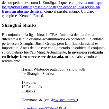
de competiciones como la Euroliga, sí que
se empieza a notar que
los jugadores que regresan o que llegan desde aquella región
no
traen un abismo de nivel
, como sí pasaba antaño. Un claro
ejemplo es Kenneth Faried.
Shanghai Sharks
El conjunto de la liga china, la CBA, funciona de una forma
diferente a la que estamos acostumbrados en occidente. La entidad
pertenece a Shanghai Jiushi Group, pero la influencia estatal es
importante. Antes de que este conglomerado absorbiera al conjunto,
su propietario fue Yao Ming. Actualmente,
la inversión realizada
en fichajes bien merece ser destacada
, más si cabe viendo el
rendimiento.
Hassan Whiteside putting on a show with
the Shanghai Sharks:
17 Points
12 Rebounds
3 Blocks
Dominant. 🔥 (via
@swishcultures_
)
pic.twitter.com/2TVrpqURpI