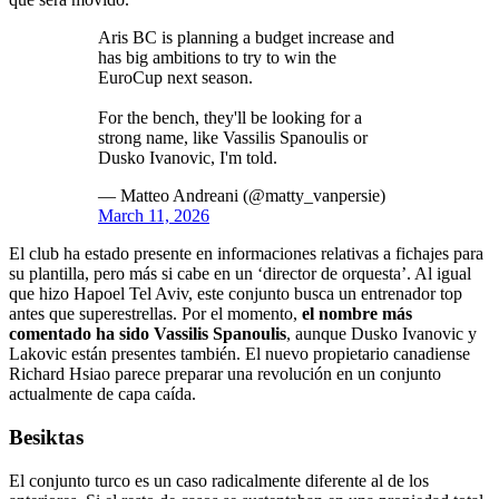
Aris BC is planning a budget increase and
has big ambitions to try to win the
EuroCup next season.
For the bench, they'll be looking for a
strong name, like Vassilis Spanoulis or
Dusko Ivanovic, I'm told.
— Matteo Andreani (@matty_vanpersie)
March 11, 2026
El club ha estado presente en informaciones relativas a fichajes para
su plantilla, pero más si cabe en un ‘director de orquesta’. Al igual
que hizo Hapoel Tel Aviv, este conjunto busca un entrenador top
antes que superestrellas. Por el momento,
el nombre más
comentado ha sido Vassilis Spanoulis
, aunque Dusko Ivanovic y
Lakovic están presentes también. El nuevo propietario canadiense
Richard Hsiao parece preparar una revolución en un conjunto
actualmente de capa caída.
Besiktas
El conjunto turco es un caso radicalmente diferente al de los