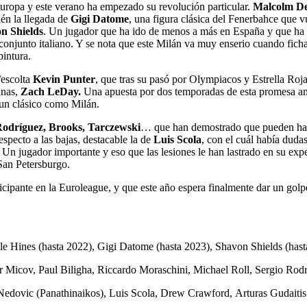
Europa y este verano ha empezado su revolución particular.
Malcolm De
ién la llegada de
Gigi Datome
, una figura clásica del Fenerbahce que v
n Shields
. Un jugador que ha ido de menos a más en España y que ha 
 conjunto italiano. Y se nota que este Milán va muy enserio cuando fi
pintura.
/escolta
Kevin Punter
, que tras su pasó por Olympiacos y Estrella Roj
unas,
Zach LeDay.
Una apuesta por dos temporadas de esta promesa am
 un clásico como Milán.
Rodríguez, Brooks, Tarczewski
… que han demostrado que pueden hacer
specto a las bajas, destacable la de
Luis Scola
, con el cuál había duda
Un jugador importante y eso que las lesiones le han lastrado en su expe
San Petersburgo.
icipante en la Euroleague, y que este año espera finalmente dar un golp
le Hines (hasta 2022), Gigi Datome (hasta 2023), Shavon Shields (has
r Micov, Paul Biligha, Riccardo Moraschini, Michael Roll, Sergio Rodr
Nedovic (Panathinaikos), Luis Scola, Drew Crawford, Arturas Gudaitis 