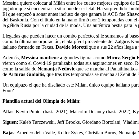
Messina quiere colocar al Milán entre los cuatro mejores equipos de 
jugador que sí encuentra su sitio puede ser letal. Ha sorprendido tamb
El que empezó a sonar antes incluso de que ganara la ACB fue
Shavo
del Baskonia. Con el título en la mano firmó por 2 temporadas con el
la gélida Rusia por la ciudad de la moda. Una auténtica bestia para la 
Llegadas que pueden hacer un combo perfecto, si le sumamos al base
como la última incorporación, el ala-pívot procedente del Zalgiris Ka
italiano formado en Texas,
Davide Moretti
que a sus 22 años llega a
Además,
Messina mantiene a
grandes figuras como
Micov, Sergio 
vieron como el Covid-19 paralizaba todas sus aspiraciones en seco. Re
como la salida de
Nemanja Nedovic
que se marcha al Panathinaikos. 
de
Arturas Gudaitis,
que tras tres temporadas se marcha al Zenit de 
Un equipazo el que ha diseñado este Milán, único equipo italiano part
Four?
Plantilla actual del Olimpia de Milán:
Altas
: Kevin Punter (hasta 2021), Malcolm Delaney (hasta 2022), Ky
Siguen
: Kaleb Tarczewski, Jeff Brooks, Giordano Bortolani, Vladimi
Bajas
: Amedeo della Valle, Keifer Sykes, Christian Burns, Nemanja 