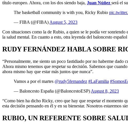
título europeo. Ahora, con los dos siendo baja,
Juan Núñez
será el s
The basketball community is with you, Ricky Rubio
pic.twitt
— FIBA (@FIBA)
August 5, 2023
Con situaciones como la de Rubio, a quien se le podía ver sonriendo e
la salud mental. En cuanto a esto, otra leyenda del baloncesto españo
RUDY FERNÁNDEZ HABLA SOBRE RI
“Personalmente, me siento un poco fastidiado por no haberme dado cu
Ahora mismo tenemos que respetar su decisión. Sabemos que cuando vue
ahora mismo hay que estar más juntos que nunca”.
Vamos a por el martes
@rudy5fernandez
#LaFamilia
#SomosE
— Baloncesto España (@BaloncestoESP)
August 8, 2023
“Como bien ha dicho Ricky, creo que hay que respetar el momento qu
esta decisión pensando en él y en su bienestar. Nosotros estaremos si
RUBIO, UN REFERENTE SOBRE SALU