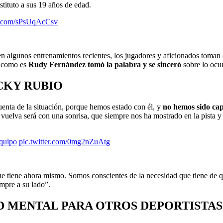
ustituto a sus 19 años de edad.
er.com/sPsUqAcCsv
n algunos entrenamientos recientes, los jugadores y aficionados toman c
l como es
Rudy Fernández tomó la palabra y se sinceró
sobre lo ocu
CKY RUBIO
enta de la situación, porque hemos estado con él, y
no hemos sido cap
lva será con una sonrisa, que siempre nos ha mostrado en la pista y f
quipo
pic.twitter.com/0mg2nZuAtg
e tiene ahora mismo. Somos conscientes de la necesidad que tiene de q
empre a su lado”.
D MENTAL PARA OTROS DEPORTISTAS