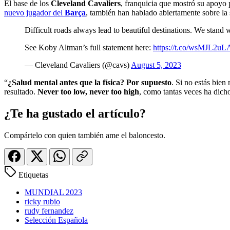
El base de los
Cleveland Cavaliers
, franquicia que mostró su apoyo
nuevo jugador del
Barça
, también han hablado abiertamente sobre la 
Difficult roads always lead to beautiful destinations. We stand w
See Koby Altman’s full statement here:
https://t.co/wsMJL2u
— Cleveland Cavaliers (@cavs)
August 5, 2023
“
¿Salud mental antes que la física? Por supuesto
. Si no estás bien
resultado.
Never too low, never too high
, como tantas veces ha dich
¿Te ha gustado el artículo?
Compártelo con quien también ame el baloncesto.
Etiquetas
MUNDIAL 2023
ricky rubio
rudy fernandez
Selección Española