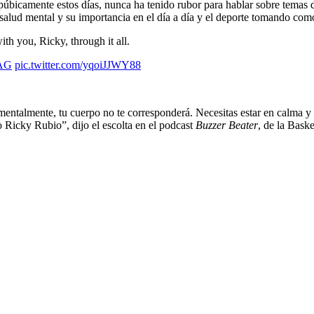
 púbicamente estos días, nunca ha tenido rubor para hablar sobre tema
salud mental y su importancia en el día a día y el deporte tomando com
ith you, Ricky, through it all.
LAG
pic.twitter.com/yqoiJJWY88
 mentalmente, tu cuerpo no te corresponderá. Necesitas estar en calma y 
o Ricky Rubio”, dijo el escolta en el podcast
Buzzer Beater
, de la Bask