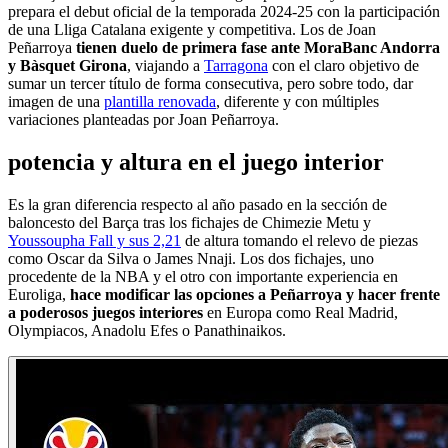
prepara el debut oficial de la temporada 2024-25 con la participación
de una Lliga Catalana exigente y competitiva. Los de Joan
Peñarroya
tienen duelo de primera fase ante MoraBanc Andorra
y Bàsquet Girona
, viajando a
Tarragona
con el claro objetivo de
sumar un tercer título de forma consecutiva, pero sobre todo, dar
imagen de una
plantilla renovada
, diferente y con múltiples
variaciones planteadas por Joan Peñarroya.
potencia y altura en el juego interior
Es la gran diferencia respecto al año pasado en la sección de
baloncesto del Barça tras los fichajes de Chimezie Metu y
Youssoupha Fall y sus 2,21
de altura tomando el relevo de piezas
como Oscar da Silva o James Nnaji. Los dos fichajes, uno
procedente de la NBA y el otro con importante experiencia en
Euroliga,
hace modificar las opciones a Peñarroya y hacer frente
a poderosos juegos interiores
en Europa como Real Madrid,
Olympiacos, Anadolu Efes o Panathinaikos.