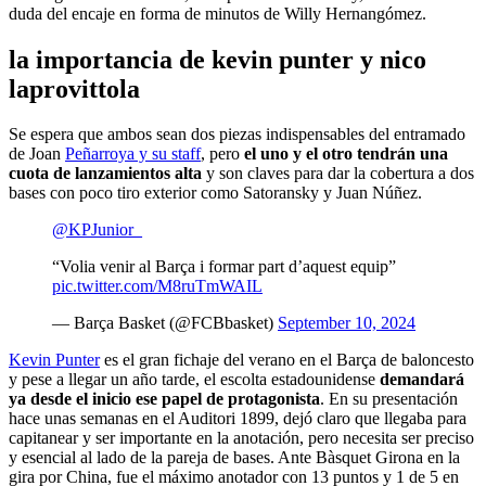
duda del encaje en forma de minutos de Willy Hernangómez.
la importancia de kevin punter y nico
laprovittola
Se espera que ambos sean dos piezas indispensables del entramado
de Joan
Peñarroya y su staff
, pero
el uno y el otro tendrán una
cuota de lanzamientos alta
y son claves para dar la cobertura a dos
bases con poco tiro exterior como Satoransky y Juan Núñez.
@KPJunior_
“Volia venir al Barça i formar part d’aquest equip”
pic.twitter.com/M8ruTmWAIL
— Barça Basket (@FCBbasket)
September 10, 2024
Kevin Punter
es el gran fichaje del verano en el Barça de baloncesto
y pese a llegar un año tarde, el escolta estadounidense
demandará
ya desde el inicio ese papel de protagonista
. En su presentación
hace unas semanas en el Auditori 1899, dejó claro que llegaba para
capitanear y ser importante en la anotación, pero necesita ser preciso
y esencial al lado de la pareja de bases. Ante Bàsquet Girona en la
gira por China, fue el máximo anotador con 13 puntos y 1 de 5 en