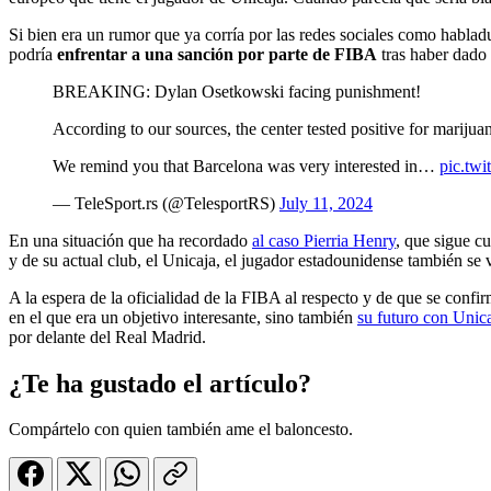
Si bien era un rumor que ya corría por las redes sociales como habladu
podría
enfrentar a una sanción por parte de FIBA
tras haber dado
BREAKING: Dylan Osetkowski facing punishment!
According to our sources, the center tested positive for marijua
We remind you that Barcelona was very interested in…
pic.twi
— TeleSport.rs (@TelesportRS)
July 11, 2024
En una situación que ha recordado
al caso Pierria Henry
, que sigue 
y de su actual club, el Unicaja, el jugador estadounidense también se
A la espera de la oficialidad de la FIBA al respecto y de que se confirm
en el que era un objetivo interesante, sino también
su futuro con Unic
por delante del Real Madrid.
¿Te ha gustado el artículo?
Compártelo con quien también ame el baloncesto.