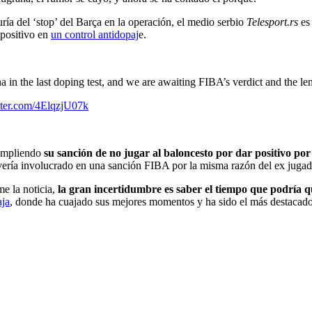
ría del ‘stop’ del Barça en la operación, el medio serbio
Telesport.rs
es
 positivo en
un control antidopaj
e.
na in the last doping test, and we are awaiting FIBA’s verdict and the l
tter.com/4ElqzjU07k
cumpliendo
su sanción de no jugar al baloncesto por dar positivo po
 vería involucrado en una sanción FIBA por la misma razón del ex jugad
e la noticia,
la gran incertidumbre es saber el tiempo
que podría q
aja
, donde ha cuajado sus mejores momentos y ha sido el más destacado 