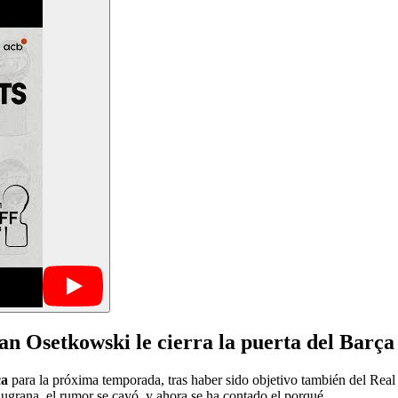
lan Osetkowski le cierra la puerta del Barça
ça
para la próxima temporada, tras haber sido objetivo también del Rea
ugrana, el rumor se cayó, y ahora se ha contado el porqué.