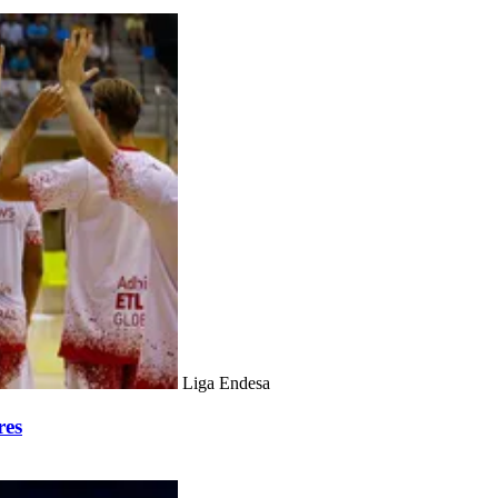
Liga Endesa
res