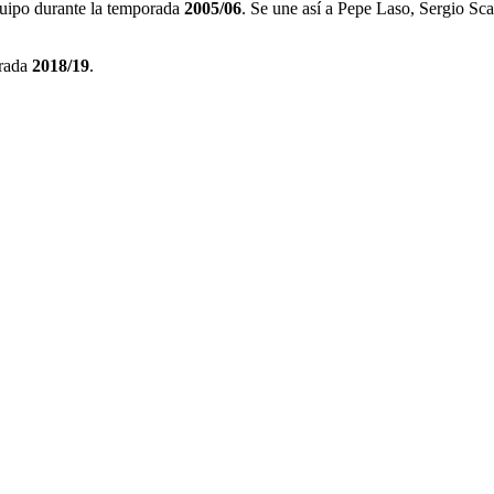
quipo durante la temporada
2005/06
. Se une así a Pepe Laso, Sergio Sc
orada
2018/19
.