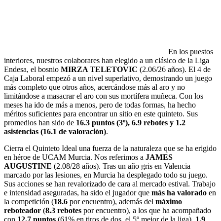
En los puestos
interiores, nuestros colaborares han elegido a un clásico de la Liga
Endesa, el bosnio
MIRZA TELETOVIC
(2.06/26 años). El 4 de
Caja Laboral empezó a un nivel superlativo, demostrando un juego
más completo que otros años, acercándose más al aro y no
limitándose a masacrar el aro con sus mortífera muñeca. Con los
meses ha ido de más a menos, pero de todas formas, ha hecho
méritos suficientes para encontrar un sitio en este quinteto. Sus
promedios han sido de
16.3 puntos (3º), 6.9 rebotes y 1.2
asistencias (16.1 de valoración)
.
Cierra el Quinteto Ideal una fuerza de la naturaleza que se ha erigido
en héroe de UCAM Murcia. Nos referimos a
JAMES
AUGUSTINE
(2.08/28 años). Tras un año gris en Valencia
marcado por las lesiones, en Murcia ha desplegado todo su juego.
Sus acciones se han revalorizado de cara al mercado estival. Trabajo
e intensidad aseguradas, ha sido el jugador que
más ha valorado
en
la competición (
18.6
por encuentro), además del
máximo
reboteador
(
8.3 rebotes
por encuentro), a los que ha acompañado
con
12.7 puntos
(61% en tiros de dos, el 5º mejor de la liga),
1.9