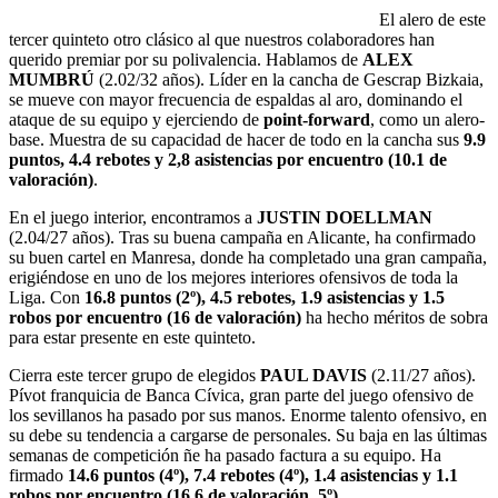
El alero de este
tercer quinteto otro clásico al que nuestros colaboradores han
querido premiar por su polivalencia. Hablamos de
ALEX
MUMBRÚ
(2.02/32 años). Líder en la cancha de Gescrap Bizkaia,
se mueve con mayor frecuencia de espaldas al aro, dominando el
ataque de su equipo y ejerciendo de
point-forward
, como un alero-
base. Muestra de su capacidad de hacer de todo en la cancha sus
9.9
puntos, 4.4 rebotes y 2,8 asistencias por encuentro (10.1 de
valoración)
.
En el juego interior, encontramos a
JUSTIN DOELLMAN
(2.04/27 años). Tras su buena campaña en Alicante, ha confirmado
su buen cartel en Manresa, donde ha completado una gran campaña,
erigiéndose en uno de los mejores interiores ofensivos de toda la
Liga. Con
16.8 puntos (2º), 4.5 rebotes, 1.9 asistencias y 1.5
robos por encuentro (16 de valoración)
ha hecho méritos de sobra
para estar presente en este quinteto.
Cierra este tercer grupo de elegidos
PAUL DAVIS
(2.11/27 años).
Pívot franquicia de Banca Cívica, gran parte del juego ofensivo de
los sevillanos ha pasado por sus manos. Enorme talento ofensivo, en
su debe su tendencia a cargarse de personales. Su baja en las últimas
semanas de competición ñe ha pasado factura a su equipo. Ha
firmado
14.6 puntos (4º), 7.4 rebotes (4º), 1.4 asistencias y 1.1
robos por encuentro (16.6 de valoración, 5º)
.