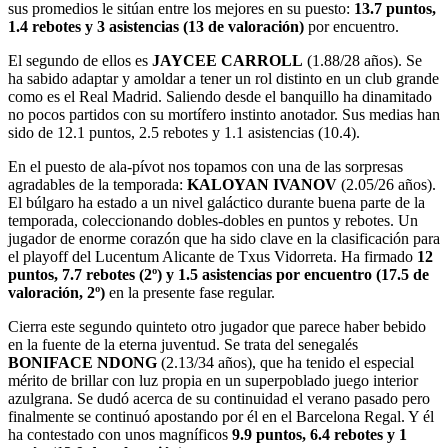
sus promedios le sitúan entre los mejores en su puesto:
13.7 puntos,
1.4 rebotes y 3 asistencias (13 de valoración)
por encuentro.
El segundo de ellos es
JAYCEE CARROLL
(1.88/28 años). Se
ha sabido adaptar y amoldar a tener un rol distinto en un club grande
como es el Real Madrid. Saliendo desde el banquillo ha dinamitado
no pocos partidos con su mortífero instinto anotador. Sus medias han
sido de 12.1 puntos, 2.5 rebotes y 1.1 asistencias (10.4).
En el puesto de ala-pívot nos topamos con una de las sorpresas
agradables de la temporada:
KALOYAN IVANOV
(2.05/26 años).
El búlgaro ha estado a un nivel galáctico durante buena parte de la
temporada, coleccionando dobles-dobles en puntos y rebotes. Un
jugador de enorme corazón que ha sido clave en la clasificación para
el playoff del Lucentum Alicante de Txus Vidorreta. Ha firmado
12
puntos, 7.7 rebotes (2º) y 1.5 asistencias por encuentro (17.5 de
valoración, 2º)
en la presente fase regular.
Cierra este segundo quinteto otro jugador que parece haber bebido
en la fuente de la eterna juventud. Se trata del senegalés
BONIFACE NDONG
(2.13/34 años), que ha tenido el especial
mérito de brillar con luz propia en un superpoblado juego interior
azulgrana. Se dudó acerca de su continuidad el verano pasado pero
finalmente se continuó apostando por él en el Barcelona Regal. Y él
ha contestado con unos magníficos
9.9 puntos, 6.4 rebotes y 1