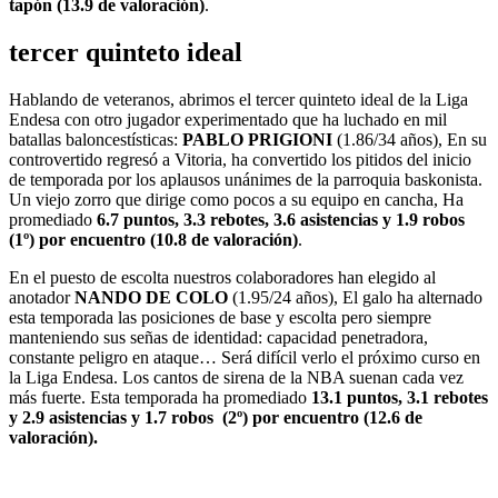
tapón (13.9 de valoración)
.
tercer quinteto ideal
Hablando de veteranos, abrimos el tercer quinteto ideal de la Liga
Endesa con otro jugador experimentado que ha luchado en mil
batallas baloncestísticas:
PABLO PRIGIONI
(1.86/34 años), En su
controvertido regresó a Vitoria, ha convertido los pitidos del inicio
de temporada por los aplausos unánimes de la parroquia baskonista.
Un viejo zorro que dirige como pocos a su equipo en cancha, Ha
promediado
6.7 puntos, 3.3 rebotes, 3.6 asistencias y 1.9 robos
(1º) por encuentro (10.8 de valoración)
.
En el puesto de escolta nuestros colaboradores han elegido al
anotador
NANDO DE COLO
(1.95/24 años), El galo ha alternado
esta temporada las posiciones de base y escolta pero siempre
manteniendo sus señas de identidad: capacidad penetradora,
constante peligro en ataque… Será difícil verlo el próximo curso en
la Liga Endesa. Los cantos de sirena de la NBA suenan cada vez
más fuerte. Esta temporada ha promediado
13.1 puntos, 3.1 rebotes
y 2.9 asistencias y 1.7 robos (2º) por encuentro (12.6 de
valoración).