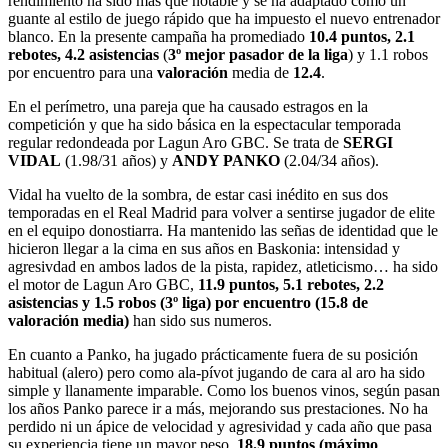
rendimiento ha sido más que notable y se ha adaptado como un
guante al estilo de juego rápido que ha impuesto el nuevo entrenador
blanco. En la presente campaña ha promediado
10.4 puntos, 2.1
rebotes, 4.2 asistencias
(
3º
mejor pasador de la liga
) y 1.1 robos
por encuentro para una
valoración
media de
12.4
.
En el perímetro, una pareja que ha causado estragos en la
competición y que ha sido básica en la espectacular temporada
regular redondeada por Lagun Aro GBC. Se trata de
SERGI
VIDAL
(1.98/31 años) y
ANDY PANKO
(2.04/34 años).
Vidal ha vuelto de la sombra, de estar casi inédito en sus dos
temporadas en el Real Madrid para volver a sentirse jugador de elite
en el equipo donostiarra. Ha mantenido las señas de identidad que le
hicieron llegar a la cima en sus años en Baskonia: intensidad y
agresivdad en ambos lados de la pista, rapidez, atleticismo… ha sido
el motor de Lagun Aro GBC,
11.9 puntos, 5.1 rebotes, 2.2
asistencias y 1.5 robos (3º liga) por encuentro (15.8 de
valoración media)
han sido sus numeros.
En cuanto a Panko, ha jugado prácticamente fuera de su posición
habitual (alero) pero como ala-pívot jugando de cara al aro ha sido
simple y llanamente imparable. Como los buenos vinos, según pasan
los años Panko parece ir a más, mejorando sus prestaciones. No ha
perdido ni un ápice de velocidad y agresividad y cada año que pasa
su experiencia tiene un mayor peso.
18.9 puntos (máximo