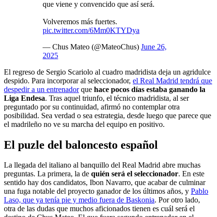
que viene y convencido que así será.
Volveremos más fuertes.
pic.twitter.com/6Mm0KTYDya
— Chus Mateo (@MateoChus)
June 26,
2025
El regreso de Sergio Scariolo al cuadro madridista deja un agridulce
despido. Para incorporar al seleccionador,
el Real Madrid tendrá que
despedir a un entrenador
que
hace pocos días estaba ganando la
Liga Endesa
. Tras aquel triunfo, el técnico madridista, al ser
preguntado por su continuidad, afirmó no contemplar otra
posibilidad. Sea verdad o sea estrategia, desde luego que parece que
el madrileño no ve su marcha del equipo en positivo.
El puzle del baloncesto español
La llegada del italiano al banquillo del Real Madrid abre muchas
preguntas. La primera, la de
quién será el seleccionador
. En este
sentido hay dos candidatos, Ibon Navarro, que acabar de culminar
una fuga notable del proyecto ganador de los últimos años, y
Pablo
Laso, que ya tenía pie y medio fuera de Baskonia
. Por otro lado,
otra de las dudas que muchos aficionados tienen es cuál será el