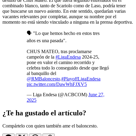
destino de Chus Mateo. El que fuera segundo entrenador en el
combinado blanco, tanto de Scariolo como de Laso, podría tener
que buscarse un nuevo asiento. En este sentido, quedarían varias
vacantes relevantes por completar, aunque su nombre por el
momento no está siendo vinculado a ninguna en la prensa deportiva.
🗣️ "Lo que hemos hecho en estos tres
años es una pasada".
CHUS MATEO, tras proclamarse
campeón de la
#LigaEndesa
2024-25,
pone en valor el camino recorrido y
celebra todo lo conseguido desde que llegó
al banquillo del
@RMBaloncesto
.
#PlayoffLigaEndesa
pic.twitter.com/DawWhFJXV5
— Liga Endesa (@ACBCOM)
June 27,
2025
¿Te ha gustado el artículo?
Compártelo con quien también ame el baloncesto.