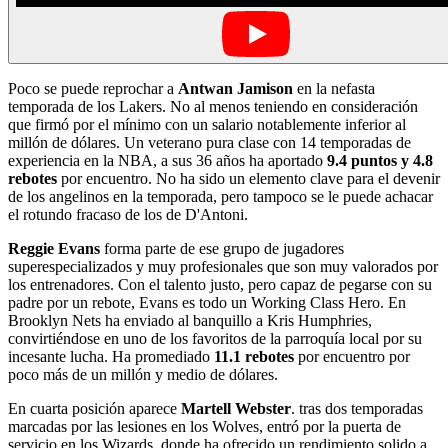
Poco se puede reprochar a
Antwan Jamison
en la nefasta
temporada de los Lakers. No al menos teniendo en consideración
que firmó por el mínimo con un salario notablemente inferior al
millón de dólares. Un veterano pura clase con 14 temporadas de
experiencia en la NBA, a sus 36 años ha aportado
9.4 puntos y 4.8
rebotes
por encuentro. No ha sido un elemento clave para el devenir
de los angelinos en la temporada, pero tampoco se le puede achacar
el rotundo fracaso de los de D'Antoni.
Reggie Evans
forma parte de ese grupo de jugadores
superespecializados y muy profesionales que son muy valorados por
los entrenadores. Con el talento justo, pero capaz de pegarse con su
padre por un rebote, Evans es todo un Working Class Hero. En
Brooklyn Nets ha enviado al banquillo a Kris Humphries,
convirtiéndose en uno de los favoritos de la parroquía local por su
incesante lucha. Ha promediado
11.1 rebotes
por encuentro por
poco más de un millón y medio de dólares.
En cuarta posición aparece
Martell Webster
. tras dos temporadas
marcadas por las lesiones en los Wolves, entró por la puerta de
servicio en los Wizards, donde ha ofrecido un rendimiento solido a