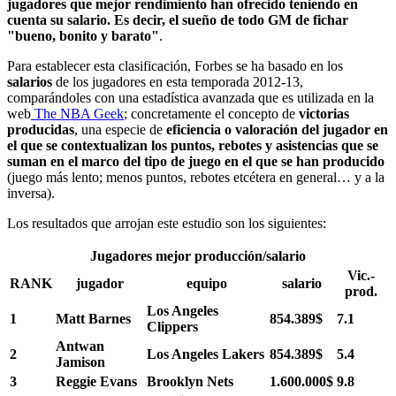
jugadores que mejor rendimiento han ofrecido teniendo en
cuenta su salario. Es decir, el sueño de todo GM de fichar
"bueno, bonito y barato"
.
Para establecer esta clasificación, Forbes se ha basado en los
salarios
de los jugadores en esta temporada 2012-13,
comparándoles con una estadística avanzada que es utilizada en la
web
The NBA Geek
; concretamente el concepto de
victorias
producidas
, una especie de
eficiencia o valoración del jugador en
el que se contextualizan los puntos, rebotes y asistencias que se
suman en el marco del tipo de juego en el que se han producido
(juego más lento; menos puntos, rebotes etcétera en general… y a la
inversa).
Los resultados que arrojan este estudio son los siguientes:
Jugadores mejor producción/salario
Vic.-
RANK
jugador
equipo
salario
prod.
Los Angeles
1
Matt Barnes
854.389$
7.1
Clippers
Antwan
2
Los Angeles Lakers
854.389$
5.4
Jamison
3
Reggie Evans
Brooklyn Nets
1.600.000$
9.8