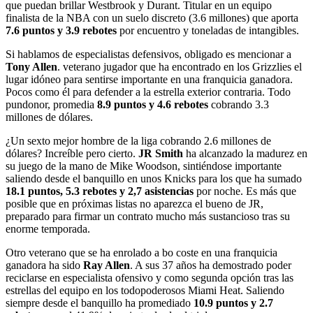
que puedan brillar Westbrook y Durant. Titular en un equipo
finalista de la NBA con un suelo discreto (3.6 millones) que aporta
7.6 puntos y 3.9 rebotes
por encuentro y toneladas de intangibles.
Si hablamos de especialistas defensivos, obligado es mencionar a
Tony Allen
. veterano jugador que ha encontrado en los Grizzlies el
lugar idóneo para sentirse importante en una franquicia ganadora.
Pocos como él para defender a la estrella exterior contraria. Todo
pundonor, promedia
8.9 puntos y 4.6 rebotes
cobrando 3.3
millones de dólares.
¿Un sexto mejor hombre de la liga cobrando 2.6 millones de
dólares? Increíble pero cierto.
JR Smith
ha alcanzado la madurez en
su juego de la mano de Mike Woodson, sintiéndose importante
saliendo desde el banquillo en unos Knicks para los que ha sumado
18.1 puntos, 5.3 rebotes y 2,7 asistencias
por noche. Es más que
posible que en próximas listas no aparezca el bueno de JR,
preparado para firmar un contrato mucho más sustancioso tras su
enorme temporada.
Otro veterano que se ha enrolado a bo coste en una franquicia
ganadora ha sido
Ray Allen
. A sus 37 años ha demostrado poder
reciclarse en especialista ofensivo y como segunda opción tras las
estrellas del equipo en los todopoderosos Miami Heat. Saliendo
siempre desde el banquillo ha promediado
10.9 puntos y 2.7