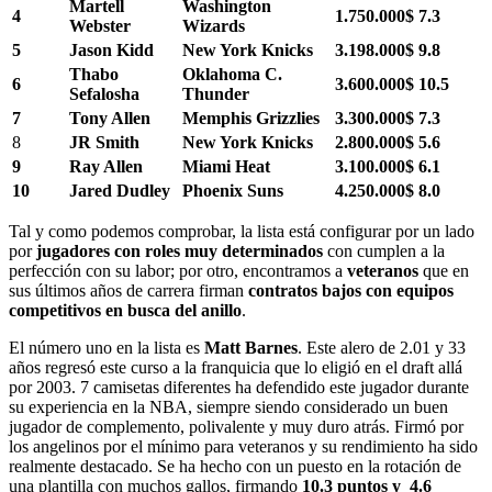
Martell
Washington
4
1.750.000$
7.3
Webster
Wizards
5
Jason Kidd
New York Knicks
3.198.000$
9.8
Thabo
Oklahoma C.
6
3.600.000$
10.5
Sefalosha
Thunder
7
Tony Allen
Memphis Grizzlies
3.300.000$
7.3
8
JR Smith
New York Knicks
2.800.000$
5.6
9
Ray Allen
Miami Heat
3.100.000$
6.1
10
Jared Dudley
Phoenix Suns
4.250.000$
8.0
Tal y como podemos comprobar, la lista está configurar por un lado
por
jugadores con roles muy determinados
con cumplen a la
perfección con su labor; por otro, encontramos a
veteranos
que en
sus últimos años de carrera firman
contratos bajos con equipos
competitivos en busca del anillo
.
El número uno en la lista es
Matt Barnes
. Este alero de 2.01 y 33
años regresó este curso a la franquicia que lo eligió en el draft allá
por 2003. 7 camisetas diferentes ha defendido este jugador durante
su experiencia en la NBA, siempre siendo considerado un buen
jugador de complemento, polivalente y muy duro atrás. Firmó por
los angelinos por el mínimo para veteranos y su rendimiento ha sido
realmente destacado. Se ha hecho con un puesto en la rotación de
una plantilla con muchos gallos, firmando
10.3 puntos y 4.6