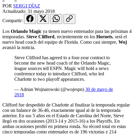
POR
SERGI DÍAZ
Actualizado:
31 mayo 2018
Compartir:
Los
Orlando Magic
ya tienen nuevo entrenador para las próximas 4
temporadas.
Steve Clifford
, recientemente en los
Hornets
, será el
nuevo head coach del equipo de Florida. Como casi siempre,
Woj
avanzó la noticia.
Steve Clifford has agreed to a four-year contract to
become the new head coach of the Orlando Magic,
league sources tell ESPN. Magic will hold a news
conference today to introduce Clifford, who led
Charlotte to two playoff appearances.
— Adrian Wojnarowski (@wojespn)
30 de mayo de
2018
Clifford fue despedido de Charlotte al finalizar la temporada regular
con un balance de 36-46, exactamente igual al de la temporada
anterior. En sus 5 años en el Estado de Carolina del Norte, Steve
llegó en dos ocasiones (2013-14 y 2015-16) a los Playoffs. En
ambas ocasiones perdió en primera ronda. Su récord total en estas
cinco temporadas como entrenador es de 196 victorias y 214