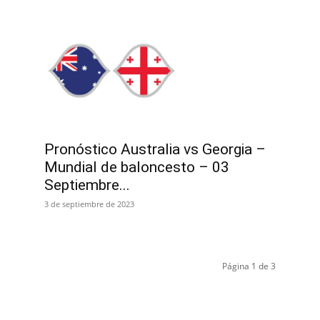
Pronóstico Australia vs Georgia –
Mundial de baloncesto – 03
Septiembre...
3 de septiembre de 2023
Página 1 de 3