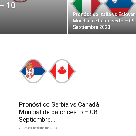
– 10
Pronóstico Italia vs Esloven
Mundial de baloncesto – 09
Septiembre 2023
Pronóstico Serbia vs Canadá –
Mundial de baloncesto – 08
Septiembre...
7 de septiembre de 2023