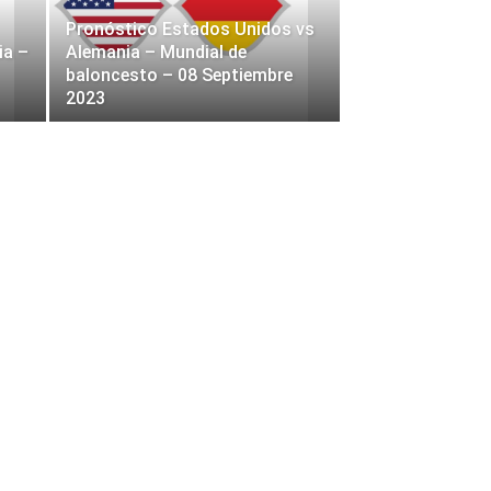
Pronóstico Estados Unidos vs
ia –
Alemania – Mundial de
baloncesto – 08 Septiembre
2023