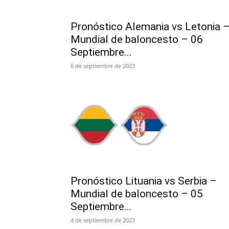
Pronóstico Alemania vs Letonia 
Mundial de baloncesto – 06
Septiembre...
6 de septiembre de 2023
Pronóstico Lituania vs Serbia –
Mundial de baloncesto – 05
Septiembre...
4 de septiembre de 2023