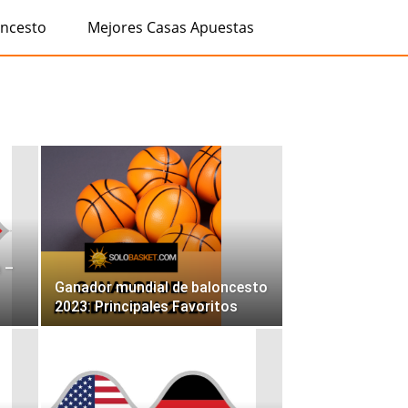
oncesto
Mejores Casas Apuestas
 –
Ganador mundial de baloncesto
2023: Principales Favoritos