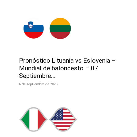
Pronóstico Lituania vs Eslovenia –
Mundial de baloncesto – 07
Septiembre...
6 de septiembre de 2023