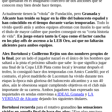
que quedarán en el imaginario colectivo de dos aficiones que se
conocen muy bien desde hace tiempo.
Actualmente tienen la “vitola” de Fundación, pero
Granada y
Alicante han tenido su lugar en la élite del baloncesto español y
han coincidido en el tiempo durante varias temporadas
. Todo lo
vivido quedó atrás y ambos equipos afrontan con ilusión lo que sería
el título de mayor calibre que pueden conseguir en su “corta historia
de vida”.
En juego estará tanto la Copa como el factor cancha
en los play-offs de ascenso a la LEB Oro, así que no faltarán
alicientes para ambos equipos
.
Alex Bortolussi y Guillermo Rejón son dos nombres propios de
la final
, por un lado el jugador nazarí es el único de los hombres que
saltará a la pista el próximo sábado que sabe lo que significa jugar
una final de la Copa LEB Plata como local y levantar después el
trofeo, lo consiguió hace dos temporadas con Amics Castelló; por el
contrario, el pívot madrileño de Lucentum ha vivido durante tres
etapas la época más gloriosa del baloncesto alicantino y a sus 40
años, aún le obsesiona seguir cumpliendo objetivos en el club más
importante de su carrera. Ambos jugadores han expresado sus
inquietudes en sendas entrevistas a
IDEAL Granada
y
LA
VERDAD de Alicante
dejando los siguientes titulares.
Bortolussi recuerda
para el rotativo granadino
las sensaciones
vividas en aquella final de hace dos años
: “
Fue algo precioso,