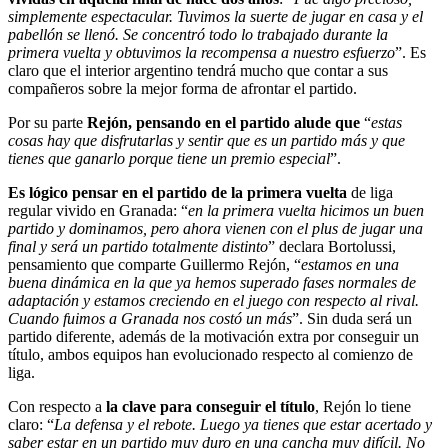
simplemente espectacular. Tuvimos la suerte de jugar en casa y el
pabellón se llenó. Se concentró todo lo trabajado durante la
primera vuelta y obtuvimos la recompensa a nuestro esfuerzo
”. Es
claro que el interior argentino tendrá mucho que contar a sus
compañeros sobre la mejor forma de afrontar el partido.
Por su parte
Rejón, pensando en el partido alude que
“
estas
cosas hay que disfrutarlas y sentir que es un partido más y que
tienes que ganarlo porque tiene un premio especial
”.
Es lógico pensar en el partido de la primera vuelta
de liga
regular vivido en Granada: “
en la primera vuelta hicimos un buen
partido y dominamos, pero ahora vienen con el plus de jugar una
final y será un partido totalmente distinto
” declara Bortolussi,
pensamiento que comparte Guillermo Rejón, “
estamos en una
buena dinámica en la que ya hemos superado fases normales de
adaptación y estamos creciendo en el juego con respecto al rival.
Cuando fuimos a Granada nos costó un más
”. Sin duda será un
partido diferente, además de la motivación extra por conseguir un
título, ambos equipos han evolucionado respecto al comienzo de
liga.
Con respecto a
la clave para conseguir el título
, Rejón lo tiene
claro: “
La defensa y el rebote. Luego ya tienes que estar acertado y
saber estar en un partido muy duro en una cancha muy difícil. No