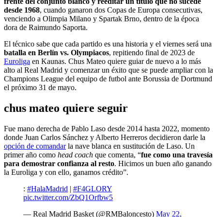
frente del conjunto blanco y reeditar un título que no sucede
desde 1968
, cuando ganaron dos Copas de Europa consecutivas,
venciendo a Olimpia Milano y Spartak Brno, dentro de la época
dora de Raimundo Saporta.
El técnico sabe que cada partido es una historia y el viernes será una
batalla en Berlín vs. Olympiacos
, repitiendo final de 2023 de
Euroliga
en Kaunas. Chus Mateo quiere guiar de nuevo a lo más
alto al Real Madrid y comenzar un éxito que se puede ampliar con la
Champions League del equipo de futbol ante Borussia de Dortmund
el próximo 31 de mayo.
chus mateo quiere seguir
Fue mano derecha de Pablo Laso desde 2014 hasta 2022, momento
donde Juan Carlos Sánchez y Alberto Herreros decidieron darle la
opción de comandar
la nave blanca en sustitución de Laso. Un
primer año como
head coach
que comenta, “
fue como una travesía
para demostrar confianza al resto
. Hicimos un buen año ganando
la Euroliga y con ello, ganamos crédito”.
:
#HalaMadrid
|
#F4GLORY
pic.twitter.com/ZbQ1Orfbw5
— Real Madrid Basket (@RMBaloncesto)
May 22,