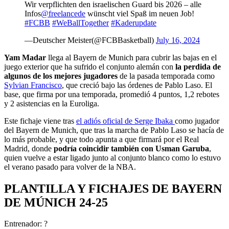
Wir verpflichten den israelischen Guard bis 2026 – alle
Infos
@freelancede
wünscht viel Spaß im neuen Job!
#FCBB
#WeBallTogether
#Kaderupdate
—Deutscher Meister(@FCBBasketball)
July 16, 2024
Yam Madar
llega al Bayern de Munich para cubrir las bajas en el
juego exterior que ha sufrido el conjunto alemán con
la perdida de
algunos de los mejores jugadores
de la pasada temporada como
Sylvian Francisco
, que creció bajo las órdenes de Pablo Laso. El
base, que firma por una temporada, promedió 4 puntos, 1,2 rebotes
y 2 asistencias en la Euroliga.
Este fichaje viene tras
el adiós oficial de Serge Ibaka
como jugador
del Bayern de Munich, que tras la marcha de Pablo Laso se hacía de
lo más probable, y que todo apunta a que firmará por el Real
Madrid, donde
podría coincidir también con Usman Garuba
,
quien vuelve a estar ligado junto al conjunto blanco como lo estuvo
el verano pasado para volver de la NBA.
PLANTILLA Y FICHAJES DE
BAYERN
DE MÚNICH 24-25
Entrenador: ?