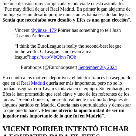
fue una decisión muy complicada y todavía le cuesta asimilarlo:
“Fue muy difícil dejar el Real Madrid. En primer lugar, alejarme de
mi hija ya es un desafío porque nunca antes había estado tan lejos.
Sentía que necesitaba otro desafío y Efes es una gran elección
”.
Vincent
@viinze_17P
Poirier has something to tell Juan
Toscano Anderson
“I think the EuroLeague is really the second-best league
in the world. G League is not even a real
league”
https://t.co/VbQbvs7tOb
— Eurohoops (@Eurohoopsnet)
September 20, 2024
En cuanto a los motivos deportivos, el interior francés ha asegurado
que en el
Real Madrid
quería ser más importante, pero no se lo
podían asegurar con Tavares todavía en el equipo. Sin embargo, en
Efes le han prometido que será clave y uno de los referentes de los
turcos: “Siendo honesto, me sentí realmente incómodo después de
algunos partidos en Madrid. Quería más oportunidades y demostrar
lo que puedo hacer
. Efes me ofreció la oportunidad de ser un
jugador más importante de lo que fui en Madrid
”.
VICENT POIRIER INTENTÓ FICHAR