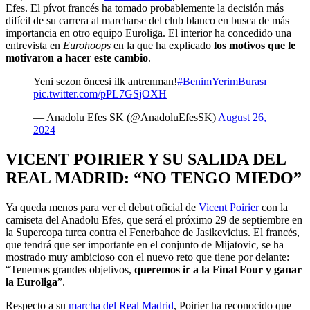
Efes. El pívot francés ha tomado probablemente la decisión más
difícil de su carrera al marcharse del club blanco en busca de más
importancia en otro equipo Euroliga. El interior ha concedido una
entrevista en
Eurohoops
en la que ha explicado
los motivos que le
motivaron a hacer este cambio
.
Yeni sezon öncesi ilk antrenman!
#BenimYerimBurası
pic.twitter.com/pPL7GSjOXH
— Anadolu Efes SK (@AnadoluEfesSK)
August 26,
2024
VICENT POIRIER Y SU SALIDA DEL
REAL MADRID: “NO TENGO MIEDO”
Ya queda menos para ver el debut oficial de
Vicent Poirier
con la
camiseta del Anadolu Efes, que será el próximo 29 de septiembre en
la Supercopa turca contra el Fenerbahce de Jasikevicius. El francés,
que tendrá que ser importante en el conjunto de Mijatovic, se ha
mostrado muy ambicioso con el nuevo reto que tiene por delante:
“Tenemos grandes objetivos,
queremos ir a la Final Four y ganar
la Euroliga
”.
Respecto a su
marcha del Real Madrid
, Poirier ha reconocido que