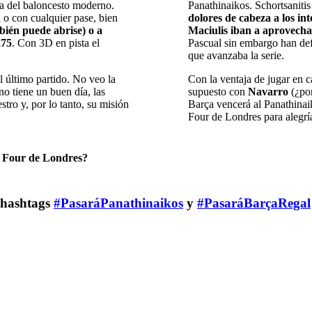
va del baloncesto moderno.
Panathinaikos. Schortsaniti
 o con cualquier pase, bien
dolores de cabeza a los in
bién puede abrise) o a
Maciulis iban a aprovechar
,75
. Con 3D en pista el
Pascual sin embargo han def
que avanzaba la serie.
l último partido. No veo la
Con la ventaja de jugar en ca
o tiene un buen día, las
supuesto con
Navarro
(¿por
stro y, por lo tanto, su misión
Barça vencerá al Panathinaik
Four de Londres para alegría
l Four de Londres?
s hashtags
#PasaráPanathinaikos
y
#PasaráBarçaRegal