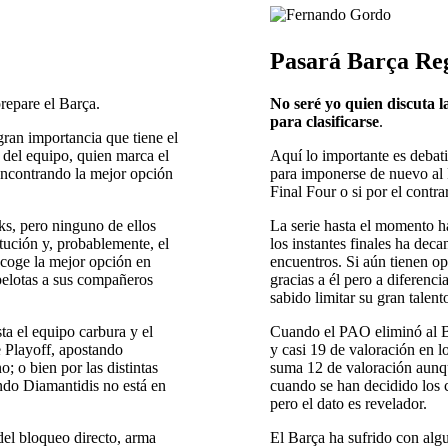
Pasará Barça Re
prepare el Barça.
No seré yo quien discuta l
para clasificarse
.
 gran importancia que tiene el
 del equipo, quien marca el
Aquí lo importante es debatir
encontrando la mejor opción
para imponerse de nuevo al 
Final Four o si por el contr
s, pero ninguno de ellos
La serie hasta el momento h
itución y, probablemente, el
los instantes finales ha dec
scoge la mejor opción en
encuentros. Si aún tienen op
pelotas a sus compañeros
gracias a él pero a diferenc
sabido limitar su gran talent
ta el equipo carbura y el
Cuando el PAO eliminó al B
 Playoff, apostando
y casi 19 de valoración en l
; o bien por las distintas
suma 12 de valoración aunqu
ando Diamantidis no está en
cuando se han decidido los 
pero el dato es revelador.
del bloqueo directo, arma
El Barça ha sufrido con alg