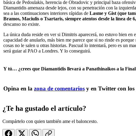
básica de Pedoulakis, herencia de Obradovic y principal baza ofensi
Diamantidis amenaza desde lejos, con su penetración con la izquierda
sea a las continuaciones interiores rápidas de
Lasme y Gist (que tam
Bramos, Maciulis o Tsartaris, siempre atentos desde la línea de 6
descanso no existe.
La única duda reside en ver si Dimitris aparecerá, no estuvo bien en e
capacidad de anularlo, más bien me parece que si no rinde es porque n
cosas no le salen u otras historias. Pascual lo intentará, pero es un mae
será guiar al PAO a Londres. Y lo conseguirá.
Y tú… ¿crees que Diamantidis llevará a Panathinaikos a la Fina
Opina en la
zona de comentarios
y en Twitter con lo
¿Te ha gustado el artículo?
Compártelo con quien también ame el baloncesto.