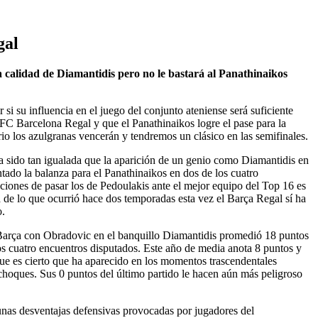
gal
a calidad de Diamantidis pero no le bastará al Panathinaikos
 si su influencia en el juego del conjunto ateniense será suficiente
FC Barcelona Regal y que el Panathinaikos logre el pase para la
ario los azulgranas vencerán y tendremos un clásico en las semifinales.
a sido tan igualada que la aparición de un genio como Diamantidis en
antado la balanza para el Panathinaikos en dos de los cuatro
ciones de pasar los de Pedoulakis ante el mejor equipo del Top 16 es
ia de lo que ocurrió hace dos temporadas esta vez el Barça Regal sí ha
o.
arça con Obradovic en el banquillo Diamantidis promedió 18 puntos
os cuatro encuentros disputados. Este año de media anota 8 puntos y
e es cierto que ha aparecido en los momentos trascendentales
choques. Sus 0 puntos del último partido le hacen aún más peligroso
unas desventajas defensivas provocadas por jugadores del