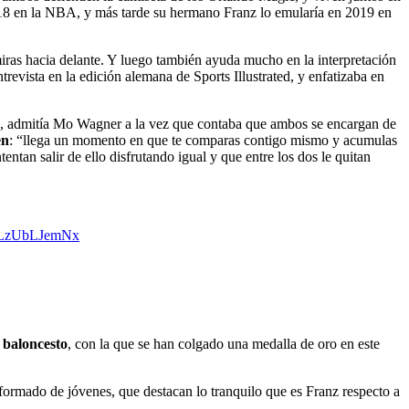
18 en la NBA, y más tarde su hermano Franz lo emularía en 2019 en
miras hacia delante. Y luego también ayuda mucho en la interpretación
evista en la edición alemana de Sports Illustrated, y enfatizaba en
, admitía Mo Wagner a la vez que contaba que ambos se encargan de
en
: “llega un momento en que te comparas contigo mismo y acumulas
ntan salir de ello disfrutando igual y que entre los dos le quitan
m/LzUbLJemNx
 baloncesto
, con la que se han colgado una medalla de oro en este
formado de jóvenes, que destacan lo tranquilo que es Franz respecto a