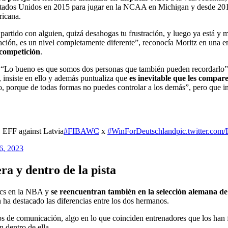
Estados Unidos en 2015 para jugar en la NCAA en Michigan y desde 20
ricana.
partido con alguien, quizá desahogas tu frustración, y luego ya está y 
ión, es un nivel completamente diferente”, reconocía Moritz en una entr
 competición
.
 “Lo bueno es que somos dos personas que también pueden recordarlo”
 insiste en ello y además puntualiza que
es inevitable que les compar
, porque de todas formas no puedes controlar a los demás”, pero que inte
 EFF against Latvia
#FIBAWC
x
#WinForDeutschland
pic.twitter.co
6, 2023
era y dentro de la pista
ics en la NBA y
se reencuentran también en la selección alemana de
 ha destacado las diferencias entre los dos hermanos.
os de comunicación, algo en lo que coinciden entrenadores que los han 
n dentro de ella.