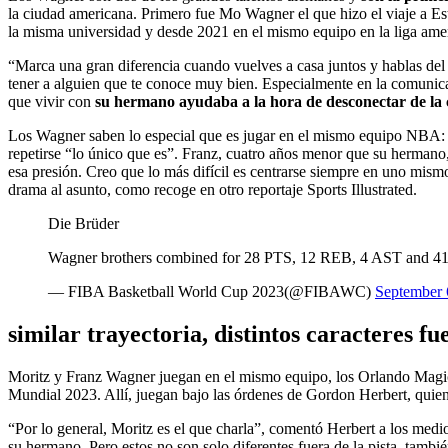
la ciudad americana. Primero fue Mo Wagner el que hizo el viaje a 
la misma universidad y desde 2021 en el mismo equipo en la liga ame
“Marca una gran diferencia cuando vuelves a casa juntos y hablas del 
tener a alguien que te conoce muy bien. Especialmente en la comunicac
que vivir con
su hermano ayudaba a la hora de desconectar de la
Los Wagner saben lo especial que es jugar en el mismo equipo NBA:
repetirse “lo único que es”. Franz, cuatro años menor que su hermano,
esa presión. Creo que lo más difícil es centrarse siempre en uno mismo
drama al asunto, como recoge en otro reportaje Sports Illustrated.
Die Brüder
Wagner brothers combined for 28 PTS, 12 REB, 4 AST and 41
— FIBA Basketball World Cup 2023(@FIBAWC)
September 
s
imilar trayectoria, distintos caracteres fu
Moritz y Franz Wagner juegan en el mismo equipo, los Orlando Mag
Mundial 2023. Allí, juegan bajo las órdenes de Gordon Herbert, quien
“Por lo general, Moritz es el que charla”, comentó Herbert a los medi
su hermano. Pero estos no son solo diferentes fuera de la pista, tambié