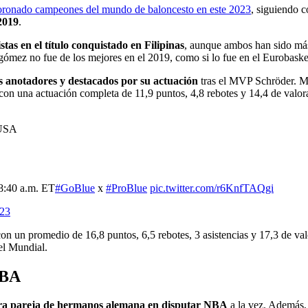
oronado campeones del mundo de baloncesto en este 2023
, siguiendo 
2019
.
as en el título conquistado en Filipinas
, aunque ambos han sido más
ngómez no fue de los mejores en el 2019, como si lo fue en el Euroba
s anotadores y destacados por su actuación
tras el MVP Schröder. Mo
 con una actuación completa de 11,9 puntos, 4,8 rebotes y 14,4 de valo
 USA
 8:40 a.m. ET
#GoBlue
x
#ProBlue
pic.twitter.com/r6KnfTAQgi
023
con un promedio de 16,8 puntos, 6,5 rebotes, 3 asistencias y 17,3 de val
el Mundial.
NBA
era pareja de hermanos alemana en disputar NBA
a la vez. Además,