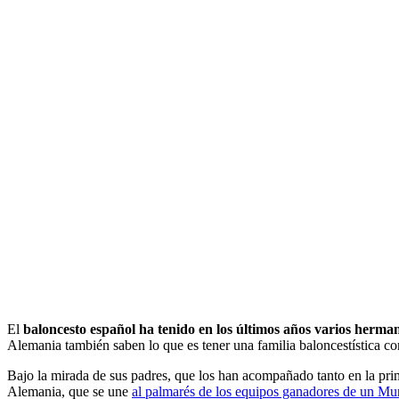
El
baloncesto español ha tenido en los últimos años varios herman
Alemania también saben lo que es tener una familia baloncestística 
Bajo la mirada de sus padres, que los han acompañado tanto en la prim
Alemania, que se une
al palmarés de los equipos ganadores de un Mu