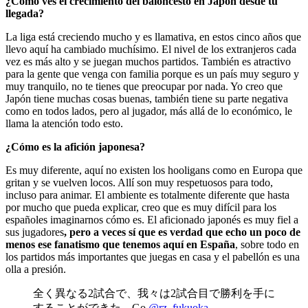
¿Cómo ves el crecimiento del baloncesto en Japón desde tu
llegada?
La liga está creciendo mucho y es llamativa, en estos cinco años que
llevo aquí ha cambiado muchísimo. El nivel de los extranjeros cada
vez es más alto y se juegan muchos partidos. También es atractivo
para la gente que venga con familia porque es un país muy seguro y
muy tranquilo, no te tienes que preocupar por nada. Yo creo que
Japón tiene muchas cosas buenas, también tiene su parte negativa
como en todos lados, pero al jugador, más allá de lo económico, le
llama la atención todo esto.
¿Cómo es la afición japonesa?
Es muy diferente, aquí no existen los hooligans como en Europa que
gritan y se vuelven locos. Allí son muy respetuosos para todo,
incluso para animar. El ambiente es totalmente diferente que hasta
por mucho que pueda explicar, creo que es muy difícil para los
españoles imaginarnos cómo es. El aficionado japonés es muy fiel a
sus jugadores
, pero a veces sí que es verdad que echo un poco de
menos ese fanatismo que tenemos aquí en España
, sobre todo en
los partidos más importantes que juegas en casa y el pabellón es una
olla a presión.
全く異なる2試合で、我々は2試合目で勝利を手に
することができた。Go
@rz_fukuoka