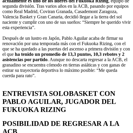
actualmente es uno de los líderes del Fukuoka Rizing
, equipo de
segunda división. Tras varios años en la ACB, pasando por equipos
como Real Madrid, Coviran Granada, Casademont Zaragoza,
Valencia Basket y Gran Canaria, decidió llegar a la tierra del sol
naciente y cumplir con uno de sus sueños: “Siempre he querido vivir
esta experiencia”.
Después de un lustro en Japón, Pablo Aguilar acaba de firmar su
renovación por una temporada más con el Fukuoka Rizing, con el
que se ha quedado a las puertas del ascenso a primera división y con
el que
ha tenido un promedio de 13,3 puntos, 10,3 rebotes y 2
asistencias por partido
. Aunque no descarta regresar a la ACB, el
granadino se encuentra cómodo en tierras asiáticas y con ganas de
estirar su trayectoria deportiva lo máximo posible: “Me queda
cuerda para rato”.
ENTREVISTA SOLOBASKET CON
PABLO AGUILAR, JUGADOR DEL
FUKUOKA RIZING
POSIBILIDAD DE REGRESAR A LA
ACB