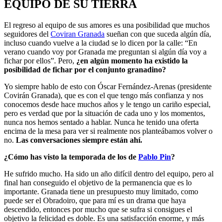
EQUIPO DE SU TIERRA
El regreso al equipo de sus amores es una posibilidad que muchos
seguidores del
Coviran Granada
sueñan con que suceda algún día,
incluso cuando vuelve a la ciudad se lo dicen por la calle: “En
verano cuando voy por Granada me preguntan si algún día voy a
fichar por ellos”. Pero,
¿en algún momento ha existido la
posibilidad de fichar por el conjunto granadino?
Yo siempre hablo de esto con Óscar Fernández-Arenas (presidente
Covirán Granada), que es con el que tengo más confianza y nos
conocemos desde hace muchos años y le tengo un cariño especial,
pero es verdad que por la situación de cada uno y los momentos,
nunca nos hemos sentado a hablar. Nunca he tenido una oferta
encima de la mesa para ver si realmente nos planteábamos volver o
no.
Las conversaciones siempre están ahí.
¿Cómo has visto la temporada de los de
Pablo Pin
?
He sufrido mucho. Ha sido un año difícil dentro del equipo, pero al
final han conseguido el objetivo de la permanencia que es lo
importante. Granada tiene un presupuesto muy limitado, como
puede ser el Obradoiro, que para mí es un drama que haya
descendido, entonces por mucho que se sufra si consigues el
objetivo la felicidad es doble. Es una satisfacción enorme, y más