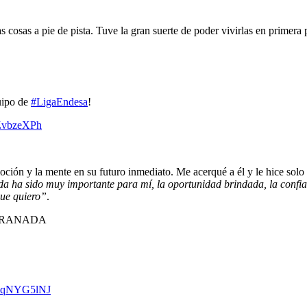
cosas a pie de pista. Tuve la gran suerte de poder vivirlas en primera p
uipo de
#LigaEndesa
!
hZvbzeXPh
moción y la mente en su futuro inmediato. Me acerqué a él y le hice sol
 ha sido muy importante para mí, la oportunidad brindada, la confia
que quiero”
.
GRANADA
/2XqNYG5lNJ