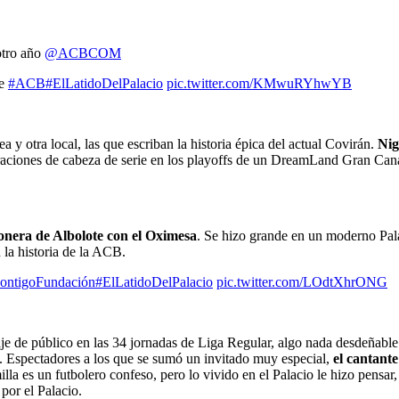
otro año
@ACBCOM
re
#ACB
#ElLatidoDelPalacio
pic.twitter.com/KMwuRYhwYB
 y otra local, las que escriban la historia épica del actual Covirán.
Nig
raciones de cabeza de serie en los playoffs de un DreamLand Gran Can
nera de Albolote con el Oximesa
. Se hizo grande en un moderno Pala
 la historia de la ACB.
ontigoFundación
#ElLatidoDelPalacio
pic.twitter.com/LOdtXhrONG
 de público en las 34 jornadas de Liga Regular, algo nada desdeñable s
. Espectadores a los que se sumó un invitado muy especial,
el cantant
illa es un futbolero confeso, pero lo vivido en el Palacio le hizo pensar,
por el Palacio.