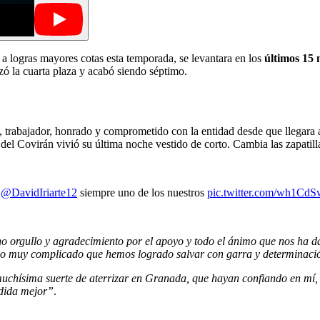
 a logras mayores cotas esta temporada, se levantara en los
últimos 15
ó la cuarta plaza y acabó siendo séptimo.
to, trabajador, honrado y comprometido con la entidad desde que llegar
n del Covirán vivió su última noche vestido de corto. Cambia las zapatill
s
@DavidIriarte12
siempre uno de los nuestros
pic.twitter.com/wh1Cd
o orgullo y agradecimiento por el apoyo y todo el ánimo que nos ha da
año muy complicado que hemos logrado salvar con garra y determinaci
uchísima suerte de aterrizar en Granada, que hayan confiando en mí, 
dida mejor”
.