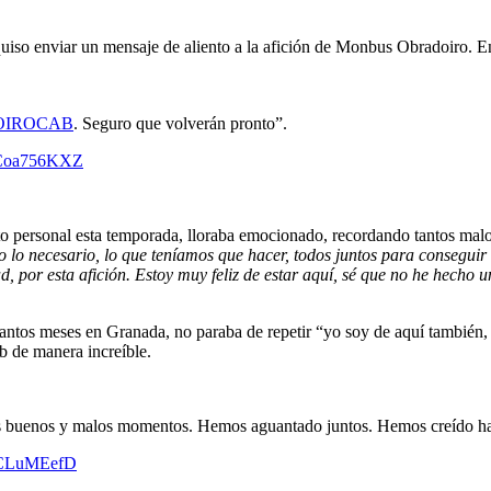
 quiso enviar un mensaje de aliento a la afición de Monbus Obradoiro. 
IROCAB
. Seguro que volverán pronto”.
/GCoa756KXZ
erto personal esta temporada, lloraba emocionado, recordando tantos m
o lo necesario, lo que teníamos que hacer, todos juntos para consegui
 por esta afición. Estoy muy feliz de estar aquí, sé que no he hecho 
antos meses en Granada, no paraba de repetir “yo soy de aquí también, o
b de manera increíble.
los buenos y malos momentos. Hemos aguantado juntos. Hemos creído has
eJCLuMEefD