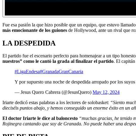
Fue esa pasión la que hizo posible que un equipo, que estuvo llamado
más emocionante de los guiones
de Hollywood, ante un rival que roz
LA DESPEDIDA
El partido fue el escenario perfecto para homenajear a un tipo hones
nuestros” como le cantó la grada al finalizar el partido
. El capitá
#LigaEndesa
#GranadaGranCanaria
Y por supuesto una noche de despedida arropado por los suyo
— Jesus Quero Cabrera (@JesusQuero)
May 12, 2024
Iriarte dedicó estas palabras a los lectores de solobasket:
“Siento much
dieciséis puntos abajo, y hemos conseguido un enorme éxito en un 
El doctor Iriarte le dice al baloncesto
“muchas gracias, he tenido m
Rojinegra cantando que soy de Granada. No puede haber una despe