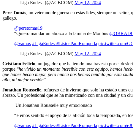
— Liga Endesa (@ACBCOM)
May 12, 2024
Pere Tomás
, un veterano de guerra en estas lides, siempre un señor,
gallego.
@peretomas19
“Quiero mandar un abrazo a la familia de Monbus
@OBRADO
@vamos
#LigaEndesa
#ListosParaRomperla
pic.twitter.com
— Liga Endesa (@ACBCOM)
May 12, 2024
Cristiano Felicio
, un jugador que ha tenido una travesía por el desi
porque “
he vivido un momento increíble con este equipo, hemos hech
que haber hecho mejor, pero nunca nos hemos rendido por esta ciudad,
año, mi mejor versión”
.
Jonathan Rousselle
, refuerzo de invierno que solo ha estado unos cu
abrazo. Un profesional que se ha mimetizado con una ciudad y un clu
Un Jonathan Rousselle muy emocionado
“Hemos sentido el apoyo de la afición toda la temporada, en 
@vamos
#LigaEndesa
#ListosParaRomperla
pic.twitter.com/