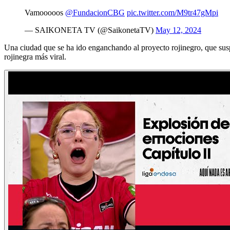
Vamooooos
@FundacionCBG
pic.twitter.com/M9tr47gMpi
— SAIKONETA TV (@SaikonetaTV)
May 12, 2024
Una ciudad que se ha ido enganchando al proyecto rojinegro, que susp
rojinegra más viral.