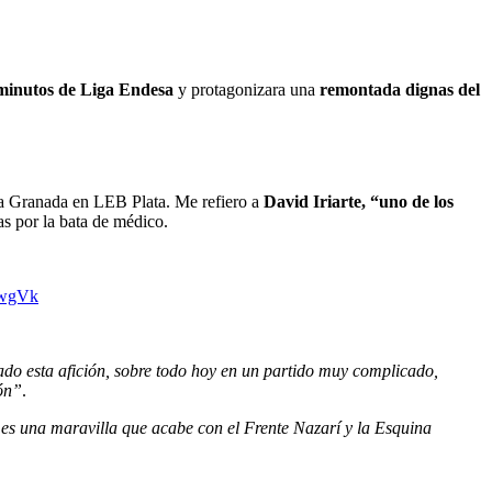
 minutos de Liga Endesa
y protagonizara una
remontada dignas del
a a Granada en LEB Plata. Me refiero a
David Iriarte, “uno de los
as por la bata de médico.
SwgVk
do esta afición, sobre todo hoy en un partido muy complicado,
ón”
.
es una maravilla que acabe con el Frente Nazarí y la Esquina