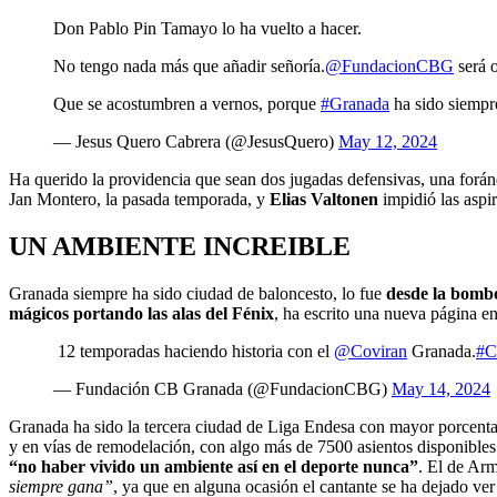
Don Pablo Pin Tamayo lo ha vuelto a hacer.
No tengo nada más que añadir señoría.
@FundacionCBG
será 
Que se acostumbren a vernos, porque
#Granada
ha sido siemp
— Jesus Quero Cabrera (@JesusQuero)
May 12, 2024
Ha querido la providencia que sean dos jugadas defensivas, una foránea
Jan Montero, la pasada temporada, y
Elias Valtonen
impidió las aspi
UN AMBIENTE INCREIBLE
Granada siempre ha sido ciudad de baloncesto, lo fue
desde la bombo
mágicos portando las alas del Fénix
, ha escrito una nueva página en
12 temporadas haciendo historia con el
@Coviran
Granada.
#C
— Fundación CB Granada (@FundacionCBG)
May 14, 2024
Granada ha sido la tercera ciudad de Liga Endesa con mayor porcentaje
y en vías de remodelación, con algo más de 7500 asientos disponibles
“no haber vivido un ambiente así en el deporte nunca”
. El de Arm
siempre gana”
, ya que en alguna ocasión el cantante se ha dejado ver 