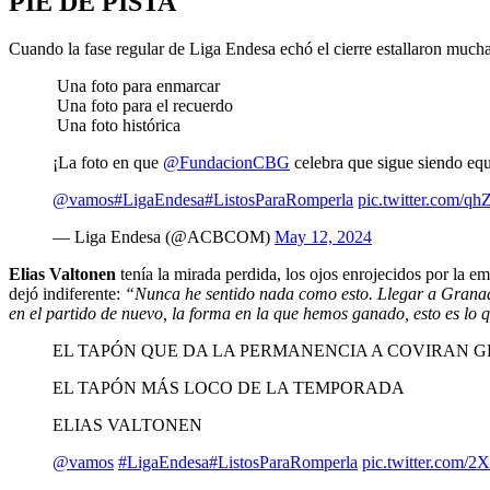
PIE DE PISTA
Cuando la fase regular de Liga Endesa echó el cierre estallaron muchas 
Una foto para enmarcar
Una foto para el recuerdo
Una foto histórica
¡La foto en que
@FundacionCBG
celebra que sigue siendo eq
@vamos
#LigaEndesa
#ListosParaRomperla
pic.twitter.com/q
— Liga Endesa (@ACBCOM)
May 12, 2024
Elias Valtonen
tenía la mirada perdida, los ojos enrojecidos por la e
dejó indiferente:
“Nunca he sentido nada como esto. Llegar a Granada
en el partido de nuevo, la forma en la que hemos ganado, esto es lo 
EL TAPÓN QUE DA LA PERMANENCIA A COVIRAN 
EL TAPÓN MÁS LOCO DE LA TEMPORADA
ELIAS VALTONEN
@vamos
#LigaEndesa
#ListosParaRomperla
pic.twitter.com