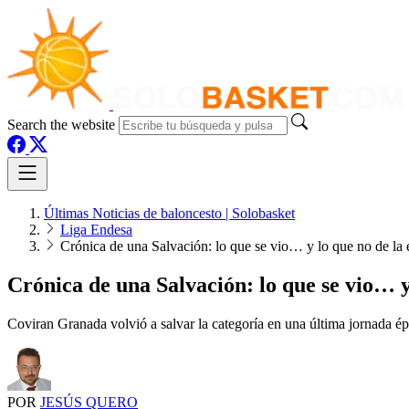
Search the website
Últimas Noticias de baloncesto | Solobasket
Liga Endesa
Crónica de una Salvación: lo que se vio… y lo que no de la 
Crónica de una Salvación: lo que se vio… y
Coviran Granada volvió a salvar la categoría en una última jornada ép
POR
JESÚS QUERO