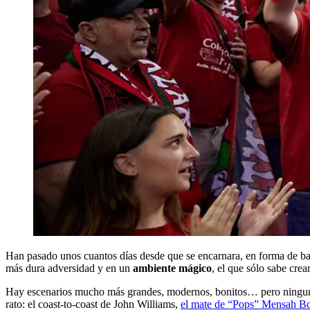
Han pasado unos cuantos días desde que se encarnara, en forma de ba
más dura adversidad y en un
ambiente mágico
, el que sólo sabe cre
Hay escenarios mucho más grandes, modernos, bonitos… pero ninguno co
rato: el coast-to-coast de John Williams,
el mate de “Pops” Mensah B