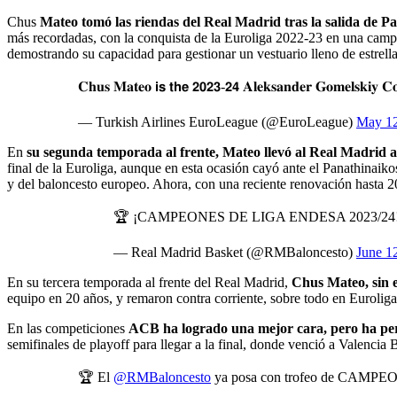
Chus
Mateo tomó las riendas del Real Madrid tras la salida de P
más recordadas, con la conquista de la Euroliga 2022-23 en una campa
demostrando su capacidad para gestionar un vestuario lleno de estrella
𝐂𝐡𝐮𝐬 𝐌𝐚𝐭𝐞𝐨 𝗶𝘀 𝘁𝗵𝗲 𝟮𝟬𝟮𝟯-𝟮𝟰 𝐀𝐥𝐞𝐤𝐬𝐚𝐧𝐝𝐞𝐫 𝐆𝐨𝐦𝐞𝐥𝐬𝐤𝐢𝐲 
— Turkish Airlines EuroLeague (@EuroLeague)
May 12
En
su segunda temporada al frente, Mateo llevó al Real Madrid a 
final de la Euroliga, aunque en esta ocasión cayó ante el Panathinai
y del baloncesto europeo. Ahora, con una reciente renovación hasta 20
🏆 ¡CAMPEONES DE LIGA ENDESA 2023/24!
— Real Madrid Basket (@RMBaloncesto)
June 1
En su tercera temporada al frente del Real Madrid,
Chus Mateo, sin 
equipo en 20 años, y remaron contra corriente, sobre todo en Euroliga
En las competiciones
ACB ha logrado una mejor cara, pero ha perd
semifinales de playoff para llegar a la final, donde venció a Valencia
🏆 El
@RMBaloncesto
ya posa con trofeo de CAMPE