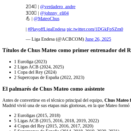
2⃣4⃣ |
@verdadero_andre
3⃣0⃣ |
@johnny_eli04
💪 |
@MateoChus
|
#PlayoffLigaEndesa
pic.twitter.com/1DGkFpSZm0
— Liga Endesa (@ACBCOM)
June 26, 2025
Títulos de Chus Mateo como primer entrenador del 
1 Euroliga (2023)
2 Ligas ACB (2024, 2025)
1 Copa del Rey (2024)
2 Supercopas de España (2022, 2023)
El palmarés de Chus Mateo como asistente
Antes de convertirse en el técnico principal del equipo,
Chus Mateo f
Madrid vivió una de sus etapas más gloriosas, en la que Mateo formó pa
2 Euroligas (2015, 2018)
5 Ligas ACB (2015, 2016, 2018, 2019, 2022)
4 Copas del Rey (2015, 2016, 2017, 2020)