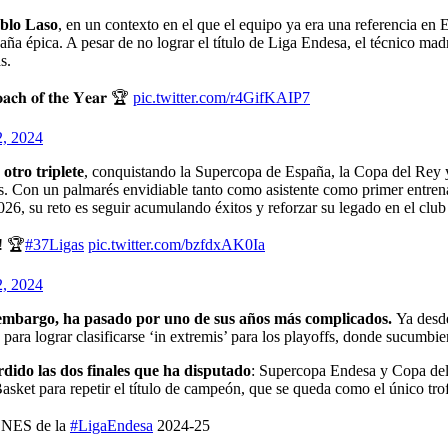
ablo Laso
, en un contexto en el que el equipo ya era una referencia e
ña épica. A pesar de no lograr el título de Liga Endesa, el técnico ma
s.
𝐨𝐚𝐜𝐡 𝐨𝐟 𝐭𝐡𝐞 𝐘𝐞𝐚𝐫 🏆
pic.twitter.com/r4GifKAIP7
, 2024
otro triplete
, conquistando la Supercopa de España, la Copa del Rey y
kos. Con un palmarés envidiable tanto como asistente como primer entren
26, su reto es seguir acumulando éxitos y reforzar su legado en el club
 🏆
#37Ligas
pic.twitter.com/bzfdxAK0Ia
2, 2024
embargo, ha pasado por uno de sus años más complicados.
Ya desde
 para lograr clasificarse ‘in extremis’ para los playoffs, donde sucumb
ido las dos finales que ha disputado
: Supercopa Endesa y Copa del 
 Basket para repetir el título de campeón, que se queda como el único t
ONES de la
#LigaEndesa
2024-25