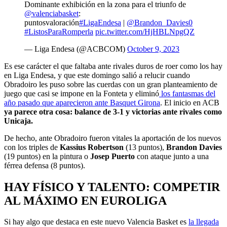
Dominante exhibición en la zona para el triunfo de
@valenciabasket
:
puntosvaloración
#LigaEndesa
|
@Brandon_Davies0
#ListosParaRomperla
pic.twitter.com/HjHBLNpgQZ
— Liga Endesa (@ACBCOM)
October 9, 2023
Es ese carácter el que faltaba ante rivales duros de roer como los hay
en Liga Endesa, y que este domingo salió a relucir cuando
Obradoiro les puso sobre las cuerdas con un gran planteamiento de
juego que casi se impone en la Fonteta y eliminó
los fantasmas del
año pasado que aparecieron ante Basquet Girona
. El inicio en ACB
ya parece otra cosa: balance de 3-1 y victorias ante rivales como
Unicaja.
De hecho, ante Obradoiro fueron vitales la aportación de los nuevos
con los triples de
Kassius Robertson
(13 puntos),
Brandon Davies
(19 puntos) en la pintura o
Josep Puerto
con ataque junto a una
férrea defensa (8 puntos).
HAY FÍSICO Y TALENTO: COMPETIR
AL MÁXIMO EN EUROLIGA
Si hay algo que destaca en este nuevo Valencia Basket es
la llegada