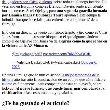
de jugadores con físico y talento,
sobre todo en el juego interior. Un
veterano en Euroliga como es Brandon Davies, junto a un talento
innato como es Semi Ojeleye, para
una segunda guardia formada
por Damien Inglis y Boubacar Touré
aportan a este equipo la
intimidación que hace falta para enfrentarse a los ‘muros’ de la
Euroliga.
Ello con un director de juego con físico, talento y tiro como es Chris
Jones forman un interesante bloque, en el que algunos tándems
como el de Ojeleye con Jones ya da
alegrías como la que se vio en
la victoria ante AS Mónaco
.
@miguelangelpo67
pic.twitter.com/7pM89wQCtK
— Valencia Basket Club (@valenciabasket)
October 6,
2023
En una Euroliga que se mueve siendo
la mejor temporada de la
historia
año tras año la construcción de un equipo que aúna físico y
talento es fundamental para competir por estar en playoffs, sobre
todo con
el nuevo formato que puede hacer más complicada la
clasificación
si las cosas están muy igualadas.
¿Te ha gustado el artículo?