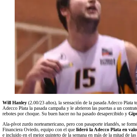
Will Hanley
(2.00/23 años), la sensación de la pasada Adecco Plata 
Adecco Plata la pasada campaña y le abrieron las puertas a un contra
rebotes por choque. Su buen hacer no ha pasado desapercibido y
Gipu
Ala-pívot zurdo norteamericano, pero con pasaporte irlandés, se for
Financiera Oviedo, equipo con el que
lideró la Adecco Plata en valo
e incluido en el mejor quinteto de la semana en más de la mitad de las