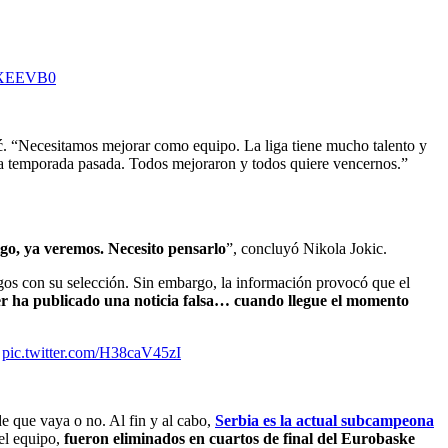
uyXEEVB0
ić. “Necesitamos mejorar como equipo. La liga tiene mucho talento y
e la temporada pasada. Todos mejoraron y todos quiere vencernos.”
igo, ya veremos. Necesito pensarlo
”, concluyó Nikola Jokic.
egos con su selección. Sin embargo, la información provocó que el
er ha publicado una noticia falsa… cuando llegue el momento
.
pic.twitter.com/H38caV45zI
de que vaya o no. Al fin y al cabo,
Serbia es la actual subcampeona
el equipo,
fueron eliminados en cuartos de final del Eurobaske