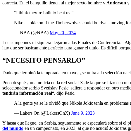
correcta. En el banquillo tienen al mejor sexto hombre y
Anderson
y
“I think they’re built to beat us.”
Nikola Jokic on if the Timberwolves could be rivals moving fo
— NBA (@NBA)
May 20, 2024
Los campeones ni siquiera llegaron a las Finales de Conferencia. “
Alg
hay que ser básicamente perfecto para ganar el título. Es difícil por
“NECESITO PENSARLO”
Dado que terminó la temporada en mayo, ¿se unirá a la selección naci
Poco después, una noticia en la red social X de la que se hizo eco un
seleccionador serbio Svetislav Pesic, saliera a responder en otro medio
tendrán información real
“, dijo Pesic.
A la gente ya se le olvidó que Nikola Jokic tenía en problemas
— Lakers On (@LakersOnX)
June 9, 2023
Y hasta que llegue, en Serbia, seguramente se especulará sobre si el pí
del mundo
en un campeonato, en 2023, al que no acudió Jokic tras ga