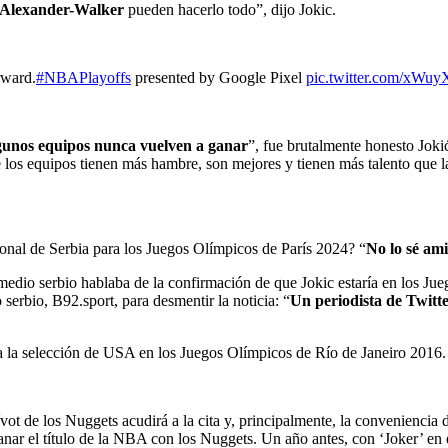
Alexander-Walker
pueden hacerlo todo”, dijo Jokic.
rward.
#NBAPlayoffs
presented by Google Pixel
pic.twitter.com/xW
unos equipos nunca vuelven a ganar
”, fue brutalmente honesto Jok
que los equipos tienen más hambre, son mejores y tienen más talento qu
onal de Serbia para los Juegos Olímpicos de París 2024? “
No lo sé am
 medio serbio hablaba de la confirmación de que Jokic estaría en los Ju
 serbio, B92.sport, para desmentir la noticia: “
Un periodista de Twitt
 a la selección de USA en los Juegos Olímpicos de Río de Janeiro 2016
vot de los Nuggets acudirá a la cita y, principalmente, la conveniencia 
nar el título de la NBA con los Nuggets. Un año antes, con ‘Joker’ en 