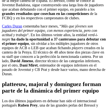
de la mejor cantera de España. El
Bressol
, como se conoce al
Joventut Badalona, sigue construyendo una larga lista de jugadores
que acaban debutando con el primer equipo, en paralelo a los
grandes resultados que cosechan en las competiciones
de la
FCBQ y en los respectivos campeonatos de clubes.
Carles Duran
comentaba hace meses, “
Más que jóvenes son
jugadores del primer equipo, con menos experiencia, pero con
actitud y trabajo
“. En los últimos veinte años, la entidad
verd-i-
negre
ha dado la oportunidad a 37 canteranos para debutar con
el primer equipo
, sin olvidar a los múltiples jugadores de otros
equipos de ACB o LEB que acaban fichando
players
creados en la
cantera de la Penya. El técnico de 48 años tiene dos piezas clave en
su staff que conocen a la perfección la mencionada cantera. Por un
lado,
David Jimeno
, director técnico de las categorías inferiores,
por el otro,
Dani Miret
, entrenador de equipos inferiores en el
pasado de Joventut y CB Prat y desde hace varios, mano derecha de
Duran.
platteeuw, majoral y domínguez forman
parte de la dinámica del primer equipo
Los dos últimos jugadores en debutar han sido el internacional
portugués
Ruben Prey
, una de las grandes perlas del Bressol y