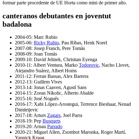
formar parte procedente de UE Horta como mini de primer año.
canteranos debutantes en joventut
badalona
2004-05: Marc Rubio
2005-06:
Ricky Rubio
, Pau Ribas, Henk Norel
2007-08: Josep Franch, Pere Tomàs
2008-09: Joan Tomàs
2009-10: David Jelinek, Christian Eyenga
2010-11: Albert Ventura, Marko
Todorovic
, Nacho Llovet,
Alejandro Suárez, Albert Homs
2011-12: Ferran Bassas, Alex Barrera
2012-13: Guillem Vives
2013-14: Jonas Caaven, Agustí Sans
2014-15: Zoran Nikolic, Alberto Abalde
2015-16: José Nogués
2016-17: Xabi López-Arostegui, Terrence Bieshaar, Nenad
Dimitrijevic
2017-18: Arturs
Zagars
, Joel Parra
2018-19: Pep
Busquets
2019-20: Arnau
Parrado
2020-21: Miguel Allen, Zsombot Maronka, Roger Martí,
Yannick Kraag