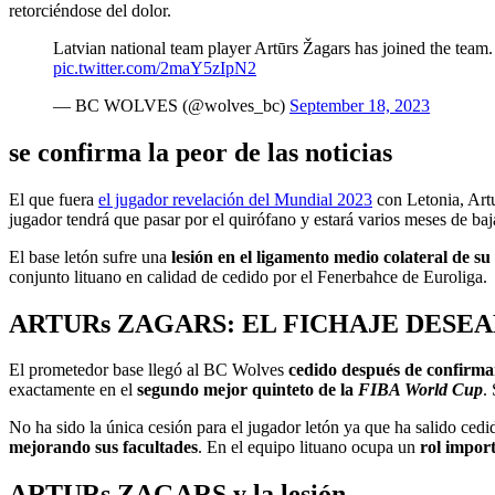
retorciéndose del dolor.
Latvian national team player Artūrs Žagars has joined the team
pic.twitter.com/2maY5zIpN2
— BC WOLVES (@wolves_bc)
September 18, 2023
se confirma la peor de las noticias
El que fuera
el jugador revelación del Mundial 2023
con Letonia, Artu
jugador tendrá que pasar por el quirófano y estará varios meses de baj
El base letón sufre una
lesión en el ligamento medio colateral de su
conjunto lituano en calidad de cedido por el Fenerbahce de Euroliga.
ARTURs ZAGARS: EL FICHAJE DESE
El prometedor base llegó al BC Wolves
cedido después de confirma
exactamente en el
segundo mejor quinteto de la
FIBA World Cup
.
No ha sido la única cesión para el jugador letón ya que ha salido ced
mejorando sus facultades
. En el equipo lituano ocupa un
rol impor
ARTURs ZAGARS y la lesión