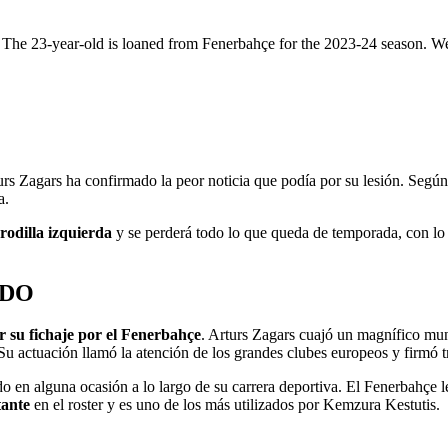
. The 23-year-old is loaned from Fenerbahçe for the 2023-24 season. W
rs Zagars ha confirmado la peor noticia que podía por su lesión. Según
a.
 rodilla izquierda
y se perderá todo lo que queda de temporada, con lo 
ADO
r su fichaje por el Fenerbahçe
. Arturs Zagars cuajó un magnífico mun
 Su actuación llamó la atención de los grandes clubes europeos y firmó 
ido en alguna ocasión a lo largo de su carrera deportiva. El Fenerbahçe
tante
en el roster y es uno de los más utilizados por Kemzura Kestutis.