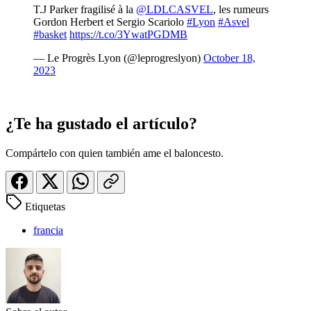
T.J Parker fragilisé à la
@LDLCASVEL
, les rumeurs
Gordon Herbert et Sergio Scariolo
#Lyon
#Asvel
#basket
https://t.co/3YwatPGDMB
— Le Progrès Lyon (@leprogreslyon)
October 18,
2023
¿Te ha gustado el artículo?
Compártelo con quien también ame el baloncesto.
Etiquetas
francia