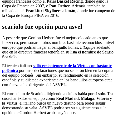
equipos franceses como el
Paris Basket Racing
, donde ganó la
Copa de Francia en 2007, o
Pau Orthez
. Además, también ha
militado en el
Frankfurt Skyliners alemán
, donde fue campeón de
la Copa de Europa FIBA en 2016.
scariolo fue opción para asvel
A pesar de que Gordon Herbert fue el mejor colocado antes que
Pozzecco, pero sonaron otros nombres bastante reconocidos a nivel
europeo que podrían llegar al banquillo lionés.
L’Equipe
adelantó
que en la directiva francesa tendría en su lista
el nombre de Sergio
Scariolo
.
El técnico italiano
salió recientemente de la Virtus con bastante
polémica
por unas declaraciones que no sentaron bien en la cúpula
del equipo boloñés. Sin embargo, su rendimiento en la selección
española y su dilatada experiencia en los banquillos europeos atrae
con fuerza a los dirigentes del ASVEL.
El currículum de Scariolo dirigiendo a clubes habla por sí solo. Tras
cosechar éxitos en equipo como R
eal Madrid, Málaga, Vitoria y
la Virtus
, el italiano busca un nuevo destino para poder seguir
demostrando su valía. ASVEL podría ser su siguiente casa si la
opción de Gordon Herbert acaba cayéndose.