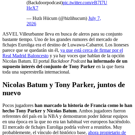
(Backdoorpodcast)
pic.twitter.com/eB7I7U
HeX7
— Hızlı Hücum (@hizlihucum)
July 7,
2026
ASVEL Villeurbanne lleva en busca de aleros para su conjunto
bastante tiempo. Uno de los grandes rumores del mercado de
fichajes Euroliga era el destino de Luwawu-Cabarrot. Los lioneses
parece que se quedarán sin él,
ya que está cerca de firmar por el
Real Madrid Baloncesto
y ya hay voces que hablan de la opción
Nicolas Batum. El portal
Backdoor Podcast
ha informado de un
supuesto interés del conjunto de Tony Parker
en la que fuera
toda una superestrella internacional.
Nicolas Batum y Tony Parker, juntos de
nuevo
Pocos jugadores
han marcado la historia de Francia como lo han
hecho Tony Parker y Nicolas Batum
. Ambos jugadores fueron
referentes del país en la NBA y demostraron poder liderar equipos
en una época en la que no era tan habitual ver europeos haciéndolo.
El mercado de fichajes Euroliga podría volver a reunirlos. Muy
probablemente, el vínculo del histórico base,
ahora propietario de