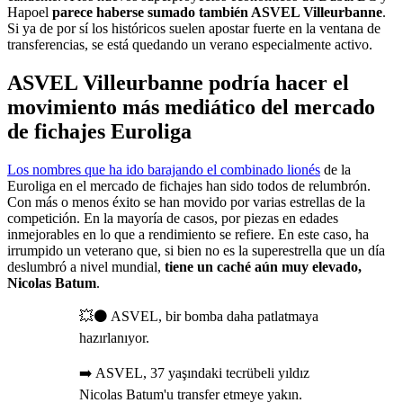
Hapoel
parece haberse sumado también ASVEL Villeurbanne
.
Si ya de por sí los históricos suelen apostar fuerte en la ventana de
transferencias, se está quedando un verano especialmente activo.
ASVEL Villeurbanne podría hacer el
movimiento más mediático del mercado
de fichajes Euroliga
Los nombres que ha ido barajando el combinado lionés
de la
Euroliga en el mercado de fichajes han sido todos de relumbrón.
Con más o menos éxito se han movido por varias estrellas de la
competición. En la mayoría de casos, por piezas en edades
inmejorables en lo que a rendimiento se refiere. En este caso, ha
irrumpido un veterano que, si bien no es la superestrella que un día
deslumbró a nivel mundial,
tiene un caché aún muy elevado,
Nicolas Batum
.
💥⚫️ ASVEL, bir bomba daha patlatmaya
hazırlanıyor.
➡️ ASVEL, 37 yaşındaki tecrübeli yıldız
Nicolas Batum'u transfer etmeye yakın.